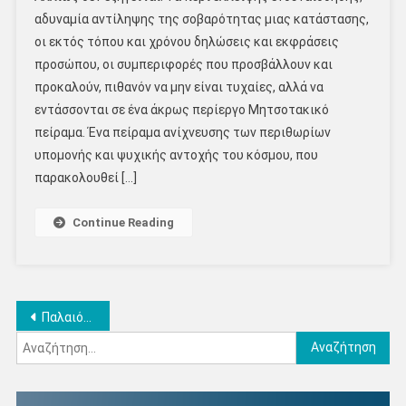
αδυναμία αντίληψης της σοβαρότητας μιας κατάστασης,
οι εκτός τόπου και χρόνου δηλώσεις και εκφράσεις
προσώπου, οι συμπεριφορές που προσβάλλουν και
προκαλούν, πιθανόν να μην είναι τυχαίες, αλλά να
εντάσσονται σε ένα άκρως περίεργο Μητσοτακικό
πείραμα. Ένα πείραμα ανίχνευσης των περιθωρίων
υπομονής και ψυχικής αντοχής του κόσμου, που
παρακολουθεί […]
Continue Reading
Πλοήγηση
Παλαιότερα άρθρα
Αναζήτηση
άρθρων
για: