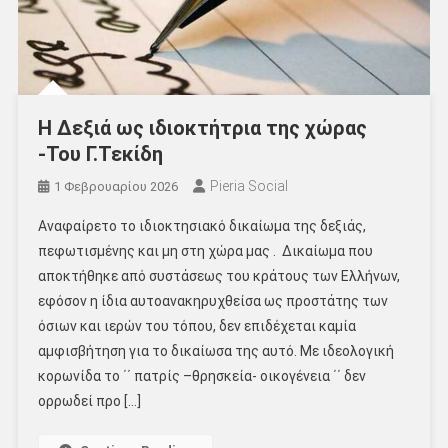
Η Δεξιά ως ιδιοκτήτρια της χώρας
-Του Γ.Τεκίδη
Pieria Social
1 Φεβρουαρίου 2026
Αναφαίρετο το ιδιοκτησιακό δικαίωμα της δεξιάς,
πεφωτισμένης και μη στη χώρα μας . Δικαίωμα που
αποκτήθηκε από συστάσεως του κράτους των Ελλήνων,
εφόσον η ίδια αυτοανακηρυχθείσα ως προστάτης των
όσιων και ιερών του τόπου, δεν επιδέχεται καμία
αμφισβήτηση για το δικαίωσα της αυτό. Με ιδεολογική
κορωνίδα το ΄΄ πατρίς –θρησκεία- οικογένεια ΄΄ δεν
ορρωδεί προ […]