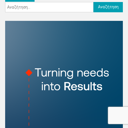
Αναζήτηση
άρθρων
για: