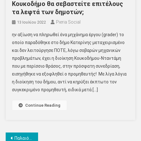
Κουκοδήμο θα σεβαστείτε επιτέλους
τα λεφτά των δημοτών;
Pieria Social
13 Ιουλίου 2022
ην αξίωση να πληρωθεί ένα μηχάνημα έργου (grader) το
οποίο παραδόθηκε στο δήμο Κατερίνης μεταχειρισμένο
και δεν λειτούργησε ΠΟΤΕ, λόγω σοβαρών μηχανικών
προβλημάτων, έχει η διοίκηση Κουκοδήμου-Νταντάμη
που με περίσσιο θράσος, στην πρόσφατη συνεδρίαση,
εισηγήθηκε να εξοφληθεί ο προμηθευτής! Με λίγα λόγια
η διοίκηση του δήμου, αντί να κηρύξει έκπτωτο τον
συγκεκριμένο προμηθευτή, ειδικά μετά […]
Continue Reading
Πλοήγηση
Παλαιότερα άρθρα