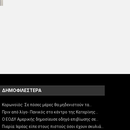
ΔΗΜΟΦΙΛΈΣΤΕΡΑ
Κορωνοϊός: Σε πόσες μέρες θα μηδενιστούν τα…
Πριν από λίγο- Πανικός στο κέντρο της Κατερίνης…
Ο ΕΟΔΥ Αμερικής δημοσίευσε οδηγό επιβίωσης σε…
Πιερία: Ιερέας είπε στους πιστούς όσοι έχουν σκυλιά…