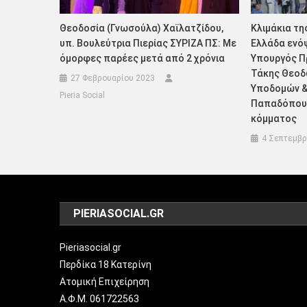
Θεοδοσία (Γνωσούλα) Χαϊλατζίδου,
Κλιμάκια τη
υπ. Βουλεύτρια Πιερίας ΣΥΡΙΖΑ ΠΣ: Με
Ελλάδα ενόψ
όμορφες παρέες μετά από 2 χρόνια
Υπουργός Π
Τάκης Θεοδ
27 Φεβρουαρίου 2023
Υποδομών &
Pieria Social
Παπαδόπουλ
κόμματος
4 Σεπτεμβρ
PIERIASOCIAL.GR
Pieriasocial.gr
Περδίκα 18 Κατερίνη
Ατομική Επιχείρηση
Α.Φ.Μ. 061722563