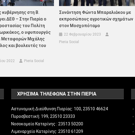
ς κυβέρνησης στη Β.
Συνάντηση Φώντα Μπαραλιάκου με
ει ΔΕΘ – Στην Πιερία ο
εκπροσώπους αγροτικών σχημάτων
ροστασίας του Πολίτη
στον Μοσχοπόταμο
ωρικάκος, ο υφυπουργός
22 Φεβρουαρίου 2023
 Μεταφορών Μιχάλης
Pieria Social
ος και βουλευτές του
ίου 2022
Pieria Social
ΧΡΗΣΙΜΑ ΤΗΛΕΦΩΝΑ ΣΤΗΝ ΠΙΕΡΙΑ
Αστυνομική Διεύθυνση Πιερίας: 100, 23510 46624
Πυροσβεστική: 199, 23510 23333
Νοσοκομείο Κατερίνης : 23513 50200
Λιμεναρχείο Κατερίνης: 23510 61209