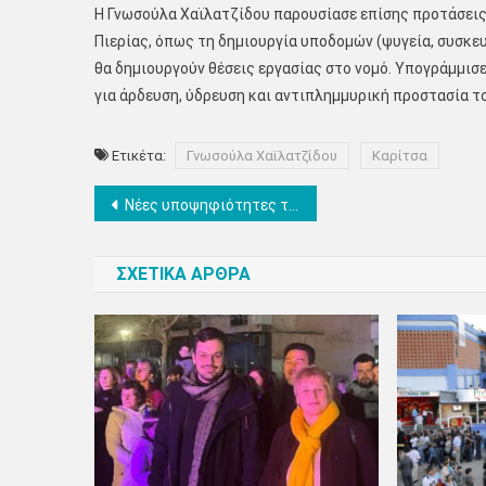
Η Γνωσούλα Χαϊλατζίδου παρουσίασε επίσης προτάσεις 
Πιερίας, όπως τη δημιουργία υποδομών (ψυγεία, συσκε
θα δημιουργούν θέσεις εργασίας στο νομό. Υπογράμμισ
για άρδευση, ύδρευση και αντιπλημμυρική προστασία το
Ετικέτα:
Γνωσούλα Χαϊλατζίδου
Καρίτσα
Πλοήγηση
Νέες υποψηφιότητες του συνδυασμού “Θέλουμε και Μπορούμε” του Ανέστη Μανώλα
άρθρων
ΣΧΕΤΙΚΑ ΑΡΘΡΑ