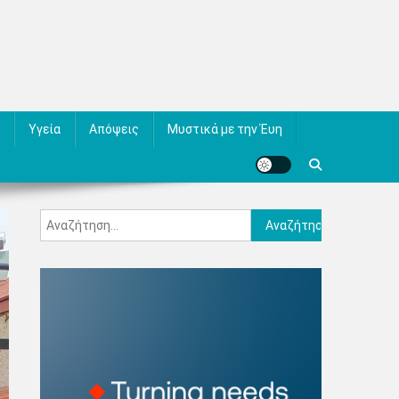
Υγεία
Απόψεις
Μυστικά με την Έυη
Αναζήτηση
για: