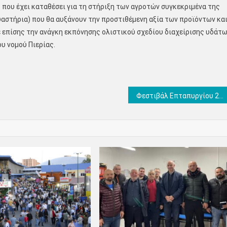
που έχει καταθέσει για τη στήριξη των αγροτών συγκεκριμένα της
υαστήρια) που θα αυξάνουν την προστιθέμενη αξία των προϊόντων κα
ε επίσης την ανάγκη εκπόνησης ολιστικού σχεδίου διαχείρισης υδάτ
υ νομού Πιερίας.
Φεστιβάλ Επταπυργίου 2023: Μαρία Φαραντούρη, Δημήτρης Ζερβουδάκης, Παντελής Θαλασσινός, βραδιές ποίησης και μουσικής – Το πρόγραμμα των εκδηλώσεων