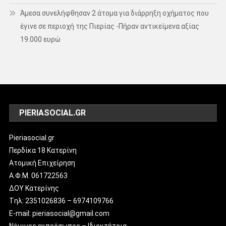
Άμεσα συνελήφθησαν 2 άτομα για διάρρηξη οχήματος που
έγινε σε περιοχή της Πιερίας -Πήραν αντικείμενα αξίας
19.000 ευρώ
PIERIASOCIAL.GR
Pieriasocial.gr
Περδίκα 18 Κατερίνη
Ατομική Επιχείρηση
Α.Φ.Μ. 061722563
ΔΟΥ Κατερίνης
Tηλ: 2351026836 – 6974109766
E-mail: pieriasocial@gmail.com
Νόμιμος εκπρόσωπος – Ιδιοκτήτρια