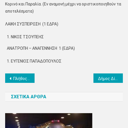
Κορινό και Παραλία. (Εν αναμονή μέχρι να οριστικοποιηθούν τα
αποτελέσματα)
ΛΑΙΚΗ ΣΥΣΠΕΙΡΩΣΗ (1 ΕΔΡΑ)
ΝΙΚΟΣ ΤΣΟΥΠΕΗΣ
ΑΝΑΤΡΟΠΗ – ΑΝΑΓΕΝΝΗΣΗ 1 (ΕΔΡΑ)
ΕΥΓΕΝΙΟΣ ΠΑΠΑΔΟΠΟΥΛΟΣ
Πλοήγηση
Πλήθος κόσμου υποδέχθηκε χθες τον Κώστα Κουκοδήμο στο εκλογικό κέντρο , θερμή υποδοχή στον Γιώργο Νταντάμη- Συγχαρητήρια από τον Σάββα Χιονίδη
Δήμος Δίου Ολύμπου: Η νέα σύνθεση του δημοτικού συμβουλίου
άρθρων
ΣΧΕΤΙΚΑ ΑΡΘΡΑ