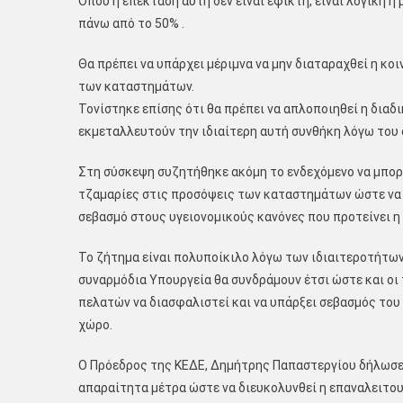
Όπου η επέκταση αυτή δεν είναι εφικτή, είναι λογική η
πάνω από το 50% .
Θα πρέπει να υπάρχει μέριμνα να μην διαταραχθεί η κο
των καταστημάτων.
Τονίστηκε επίσης ότι θα πρέπει να απλοποιηθεί η διαδ
εκμεταλλευτούν την ιδιαίτερη αυτή συνθήκη λόγω του c
Στη σύσκεψη συζητήθηκε ακόμη το ενδεχόμενο να μπορ
τζαμαρίες στις προσόψεις των καταστημάτων ώστε να 
σεβασμό στους υγειονομικούς κανόνες που προτείνει η 
Το ζήτημα είναι πολυποίκιλο λόγω των ιδιαιτεροτήτων 
συναρμόδια Υπουργεία θα συνδράμουν έτσι ώστε και οι 
πελατών να διασφαλιστεί και να υπάρξει σεβασμός του
χώρο.
Ο Πρόεδρος της ΚΕΔΕ, Δημήτρης Παπαστεργίου δήλωσε:
απαραίτητα μέτρα ώστε να διευκολυνθεί η επαναλειτου