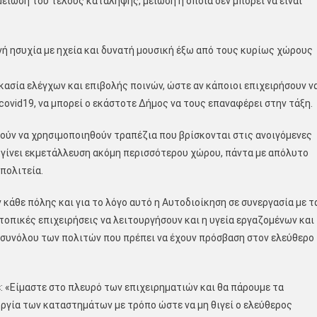
 μείωση του τέλους κατάληψης, μείωση η οποία δεν μπορεί να είναι
ινή ησυχία με ηχεία και δυνατή μουσική έξω από τους κυρίως χώρους
ικασία ελέγχων και επιβολής ποινών, ώστε αν κάποιοι επιχειρήσουν ν
ovid19, να μπορεί ο εκάστοτε Δήμος να τους επαναφέρει στην τάξη.
ούν να χρησιμοποιηθούν τραπέζια που βρίσκονται στις ανοιγόμενες
γίνει εκμετάλλευση ακόμη περισσότερου χώρου, πάντα με απόλυτο
πολιτεία.
κάθε πόλης και για το λόγο αυτό η Αυτοδιοίκηση σε συνεργασία με τ
τοπικές επιχειρήσεις να λειτουργήσουν και η υγεία εργαζομένων και
 συνόλου των πολιτών που πρέπει να έχουν πρόσβαση στον ελεύθερο
 «Είμαστε στο πλευρό των επιχειρηματιών και θα πάρουμε τα
ργία των καταστημάτων με τρόπο ώστε να μη θιγεί ο ελεύθερος