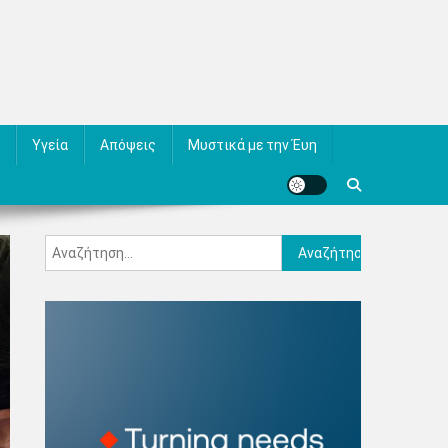
Υγεία
Απόψεις
Μυστικά με την Έυη
Αναζήτηση
για: