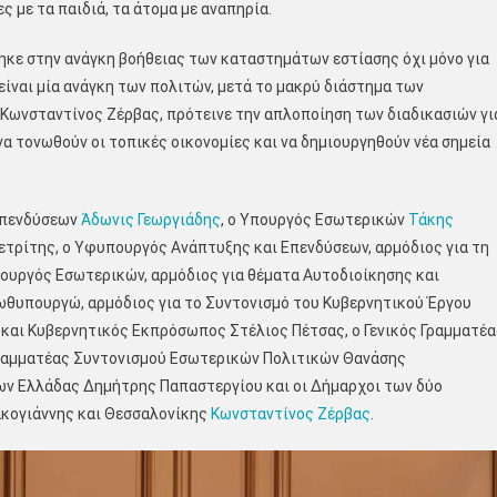
 με τα παιδιά, τα άτομα με αναπηρία.
κε στην ανάγκη βοήθειας των καταστημάτων εστίασης όχι μόνο για
είναι μία ανάγκη των πολιτών, μετά το μακρύ διάστημα των
Κωνσταντίνος Ζέρβας, πρότεινε την απλοποίηση των διαδικασιών γι
α τονωθούν οι τοπικές οικονομίες και να δημιουργηθούν νέα σημεία
Επενδύσεων
Άδωνις Γεωργιάδης
, ο Υπουργός Εσωτερικών
Τάκης
πετρίτης, ο Υφυπουργός Ανάπτυξης και Επενδύσεων, αρμόδιος για τη
πουργός Εσωτερικών, αρμόδιος για θέματα Αυτοδιοίκησης και
θυπουργώ, αρμόδιος για το Συντονισμό του Κυβερνητικού Έργου
και Κυβερνητικός Εκπρόσωπος Στέλιος Πέτσας, ο Γενικός Γραμματέα
Γραμματέας Συντονισμού Εσωτερικών Πολιτικών Θανάσης
ων Ελλάδας Δημήτρης Παπαστεργίου και οι Δήμαρχοι των δύο
κογιάννης και Θεσσαλονίκης
Κωνσταντίνος Ζέρβας
.