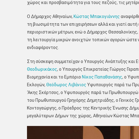
χώρος και προσβασιμότητα για τους πεζούς, τις μητέρες
Ο Δήμαρχος Αθηναίων,
Κώστας Μπακογιάννης
αναφέρθη
τη βιωσιμότητα των επιχειρήσεων αλλά και γιατί αυτή 
περιοριστικών μέτρων, ενώ ο Δήμαρχος Θεσσαλονίκης, 
τη λειτουργία μικρών ανοιχτών τοπικών αγορών ώστε ν
ενδιαφέροντος.
Στη σύσκεψη συμμετείχαν ο Υπουργός Ανάπτυξης και 
Θεοδωρικάκος
, ο Υπουργός Επικρατείας Γιώργος Γερα
Βιομηχανία και το Εμπόριο
Νίκος Παπαθανάσης
, ο Υφυ
Εκλογών,
Θεόδωρος Λιβάνιος
Υφυπουργός παρά τω Πρω
‘Ακης Σκέρτσος, ο Υφυπουργός παρά τω Πρωθυπουργώ 
του Πρωθυπουργού Γρηγόρης Δημητριάδης, ο Γενικός 
Κοντογεώργης, o Πρόεδρος της Κεντρικής Ένωσης Δήμ
μεγαλύτερων Δήμων της χώρας, Αθηναίων Κώστας Μπα