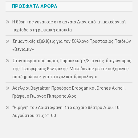
ΠΡΌΣΦΑΤΑ ΆΡΘΡΑ
Η θέση της γυναίκας στο αρχαίο Δίον: από τη μακεδονική
περίοδο στη ρωμαϊκή αποικία
Σημαντικές εξελίξεις για τον Σύλλογο Προστασίας Παιδιών
«Βενιαμίν»
Στον «αέρα» από αύριο, Παρασκευή 7/8, ο νέος διαγωνισμός
της Περιφέρειας Κεντρικής Μακεδονίας με τις αυξημένες
αποζημιώσεις για τα σχολικά δρομολόγια
Αδελφοί Bayraktar, Πρόεδρος Erdogan και Drones Akinci…
Γράφει ο Γιώργος Πιπερόπουλος
“Ειρήνη” του Αριστοφάνη: Στο αρχαίο θέατρο Δίου, 10
Αυγούστου στις 21.00