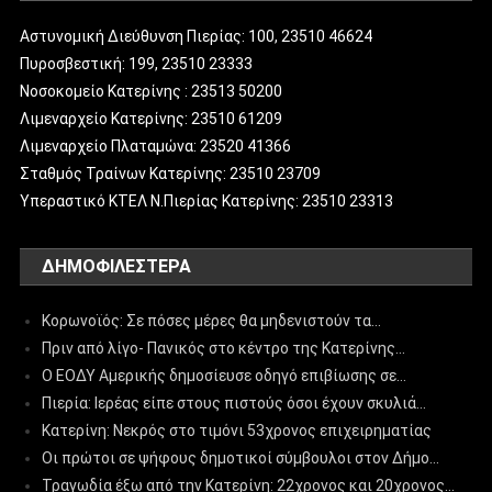
Αστυνομική Διεύθυνση Πιερίας: 100, 23510 46624
Πυροσβεστική: 199, 23510 23333
Νοσοκομείο Κατερίνης : 23513 50200
Λιμεναρχείο Κατερίνης: 23510 61209
Λιμεναρχείο Πλαταμώνα: 23520 41366
Σταθμός Τραίνων Κατερίνης: 23510 23709
Υπεραστικό ΚΤΕΛ Ν.Πιερίας Κατερίνης: 23510 23313
ΔΗΜΟΦΙΛΈΣΤΕΡΑ
Κορωνοϊός: Σε πόσες μέρες θα μηδενιστούν τα…
Πριν από λίγο- Πανικός στο κέντρο της Κατερίνης…
Ο ΕΟΔΥ Αμερικής δημοσίευσε οδηγό επιβίωσης σε…
Πιερία: Ιερέας είπε στους πιστούς όσοι έχουν σκυλιά…
Κατερίνη: Νεκρός στο τιμόνι 53χρονος επιχειρηματίας
Οι πρώτοι σε ψήφους δημοτικοί σύμβουλοι στον Δήμο…
Τραγωδία έξω από την Κατερίνη: 22χρονος και 20χρονος…