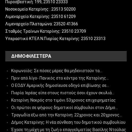
Πυροσβεστική: 199, 23510 23333
Νοσοκομείο Κατερίνης : 23513 50200
Λιμεναρχείο Κατερίνης: 23510 61209
Λιμεναρχείο Πλαταμώνα: 23520 41366
Σταθμός Τραίνων Κατερίνης: 23510 23709
Υπεραστικό ΚΤΕΛ Ν.Πιερίας Κατερίνης: 23510 23313
ΔΗΜΟΦΙΛΈΣΤΕΡΑ
Κορωνοϊός: Σε πόσες μέρες θα μηδενιστούν τα…
Πριν από λίγο- Πανικός στο κέντρο της Κατερίνης…
Ο ΕΟΔΥ Αμερικής δημοσίευσε οδηγό επιβίωσης σε…
Πιερία: Ιερέας είπε στους πιστούς όσοι έχουν σκυλιά…
Κατερίνη: Νεκρός στο τιμόνι 53χρονος επιχειρηματίας
Οι πρώτοι σε ψήφους δημοτικοί σύμβουλοι στον Δήμο…
Τραγωδία έξω από την Κατερίνη: 22χρονος και 20χρονος…
Δήμος Κατερίνης: Η νέα σύνθεση του δημοτικού συμβουλίου
Έχασε τη μάχη με τη ζωή ο επαγγελματίας Βασίλης Ντούλας