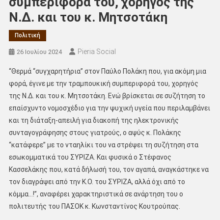
συμπεριφορά του, χορηγός της
Ν.Δ. και του κ. Μητσοτάκη
Πολιτική
Pieria Social
26 Ιουλίου 2024
“Θερμά “συγχαρητήρια” στον Παύλο Πολάκη που, για ακόμη μια
φορά, έγινε με την τραμπουκική συμπεριφορά του, χορηγός
της Ν.Δ. και του κ. Μητσοτάκη. Ενώ βρίσκεται σε συζήτηση το
επαίσχυντο νομοσχέδιο για την ψυχική υγεία που περιλαμβάνει
και τη διάταξη-απειλή για διακοπή της ηλεκτρονικής
συνταγογράφησης στους γιατρούς, ο αψύς κ. Πολάκης
“κατάφερε” με το νταηλίκι του να στρέψει τη συζήτηση στα
εσωκομματικά του ΣΥΡΙΖΑ. Και φυσικά ο Στέφανος
Κασσελάκης που, κατά δήλωσή του, τον αγαπά, αναγκάστηκε να
τον διαγράψει από την Κ.Ο. του ΣΥΡΙΖΑ, αλλά όχι από το
κόμμα…!”, αναφέρει χαρακτηριστικά σε ανάρτηση του ο
πολιτευτής του ΠΑΣΟΚ κ. Κωνσταντίνος Κουτρούπας.