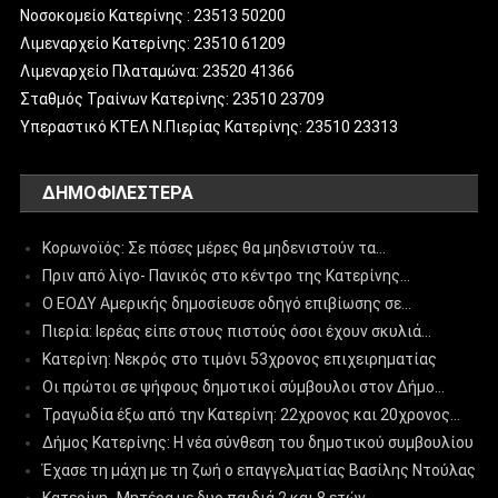
Νοσοκομείο Κατερίνης : 23513 50200
Λιμεναρχείο Κατερίνης: 23510 61209
Λιμεναρχείο Πλαταμώνα: 23520 41366
Σταθμός Τραίνων Κατερίνης: 23510 23709
Υπεραστικό ΚΤΕΛ Ν.Πιερίας Κατερίνης: 23510 23313
ΔΗΜΟΦΙΛΈΣΤΕΡΑ
Κορωνοϊός: Σε πόσες μέρες θα μηδενιστούν τα…
Πριν από λίγο- Πανικός στο κέντρο της Κατερίνης…
Ο ΕΟΔΥ Αμερικής δημοσίευσε οδηγό επιβίωσης σε…
Πιερία: Ιερέας είπε στους πιστούς όσοι έχουν σκυλιά…
Κατερίνη: Νεκρός στο τιμόνι 53χρονος επιχειρηματίας
Οι πρώτοι σε ψήφους δημοτικοί σύμβουλοι στον Δήμο…
Τραγωδία έξω από την Κατερίνη: 22χρονος και 20χρονος…
Δήμος Κατερίνης: Η νέα σύνθεση του δημοτικού συμβουλίου
Έχασε τη μάχη με τη ζωή ο επαγγελματίας Βασίλης Ντούλας
Κατερίνη- Μητέρα με δυο παιδιά 2 και 8 ετών…