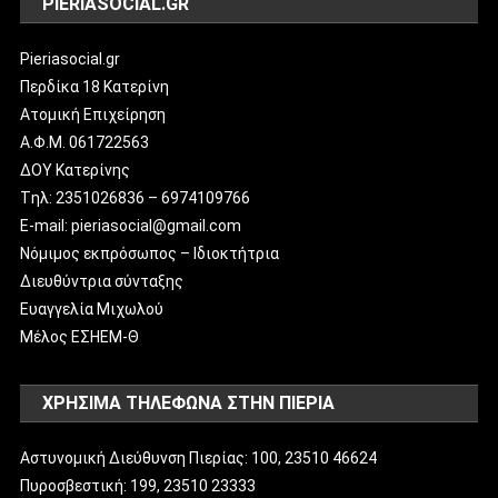
PIERIASOCIAL.GR
Pieriasocial.gr
Περδίκα 18 Κατερίνη
Ατομική Επιχείρηση
Α.Φ.Μ. 061722563
ΔΟΥ Κατερίνης
Tηλ: 2351026836 – 6974109766
E-mail: pieriasocial@gmail.com
Νόμιμος εκπρόσωπος – Ιδιοκτήτρια
Διευθύντρια σύνταξης
Ευαγγελία Μιχωλού
Μέλος ΕΣΗΕΜ-Θ
ΧΡΗΣΙΜΑ ΤΗΛΕΦΩΝΑ ΣΤΗΝ ΠΙΕΡΙΑ
Αστυνομική Διεύθυνση Πιερίας: 100, 23510 46624
Πυροσβεστική: 199, 23510 23333