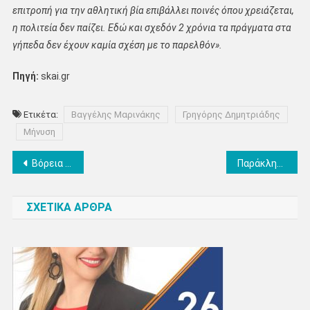
επιτροπή για την αθλητική βία επιβάλλει ποινές όπου χρειάζεται,
η πολιτεία δεν παίζει. Εδώ και σχεδόν 2 χρόνια τα πράγματα στα
γήπεδα δεν έχουν καμία σχέση με το παρελθόν».
Πηγή:
skai.gr
Ετικέτα:
Βαγγέλης Μαρινάκης
Γρηγόρης Δημητριάδης
Μήνυση
Πλοήγηση
Βόρεια Ελλάδα: Πώς δρούσε το κύκλωμα των παράνομων επιδοτήσεων από τον ΟΠΕΚΕΠΕ – 17 συλλήψεις, 317 κατηγορούμενοι (φωτο +βίντεο)
Παράκληση για τους υποψηφίους των πανελλαδικών εξετάσεων στην Ιερά Μητρόπολη Κίτρους
άρθρων
ΣΧΕΤΙΚΑ ΑΡΘΡΑ