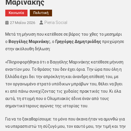
Μαρινάκης
Κοινωνία
Πολιτική
Pieria Social
27 Μαΐου 2026
Μετά τη μήνυση που κατέθεσε σε βάρος του χθες το μεσημέρι
ο
Βαγγέλης Μαρινάκη
ς, ο
Γρηγόρης Δημητριάδης
προχώρησε
στην ακόλουθη δήλωση:
«Πληροφορήθηκα ότι ο Βαγγέλης Μαρινάκης κατέθεσε μήνυση
εναντίον μου. Το θράσος του δεν έχει όρια. Την ώρα που όλη η
Ελλάδα έχει δει την απρόκλητη και άνανδρη επίθεσή του, με
τον οργανωμένο στρατό υπόδικων μπράβων του, θέλει να βγει
κι από πάνω συνεχίζοντας τις χυδαίες πρακτικές του. Κι όλα
αυτά, τη στιγμή που ο Ολυμπιακός έδινε έναν από τους
σημαντικότερους αγώνες της ιστορίας του.
Για να το ξεκαθαρίσουμε: το μόνο που έκανα ήταν να αμυνθώ για
να υπερασπιστώ τη σύζυγό μου, τον εαυτό μου, την τιμή και την