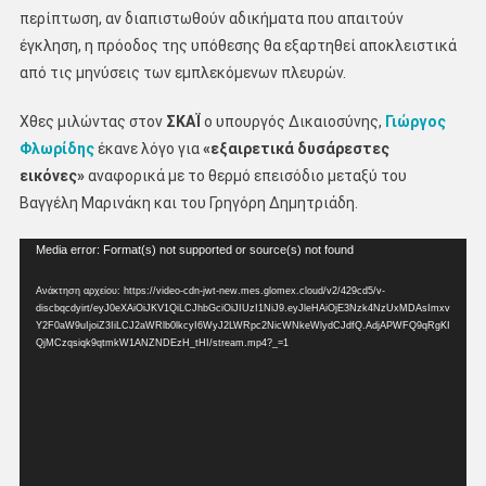
περίπτωση, αν διαπιστωθούν αδικήματα που απαιτούν
έγκληση, η πρόοδος της υπόθεσης θα εξαρτηθεί αποκλειστικά
από τις μηνύσεις των εμπλεκόμενων πλευρών.
Χθες μιλώντας στον
ΣΚΑΪ
ο υπουργός Δικαιοσύνης,
Γιώργος
Φλωρίδης
έκανε λόγο για
«εξαιρετικά δυσάρεστες
εικόνες»
αναφορικά με το θερμό επεισόδιο μεταξύ του
Βαγγέλη Μαρινάκη και του Γρηγόρη Δημητριάδη.
Πρόγραμμα
Media error: Format(s) not supported or source(s) not found
Αναπαραγωγής
Ανάκτηση αρχείου: https://video-cdn-jwt-new.mes.glomex.cloud/v2/429cd5/v-
Βίντεο
discbqcdyirt/eyJ0eXAiOiJKV1QiLCJhbGciOiJIUzI1NiJ9.eyJleHAiOjE3Nzk4NzUxMDAsImxv
Y2F0aW9uIjoiZ3IiLCJ2aWRlb0lkcyI6WyJ2LWRpc2NicWNkeWlydCJdfQ.AdjAPWFQ9qRgKI
QjMCzqsiqk9qtmkW1ANZNDEzH_tHI/stream.mp4?_=1