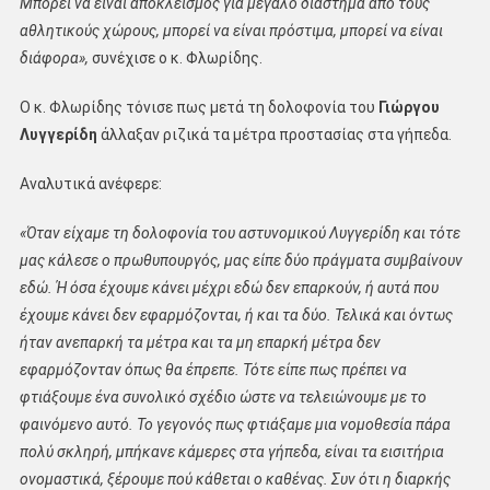
Μπορεί να είναι αποκλεισμός για μεγάλο διάστημα από τους
αθλητικούς χώρους, μπορεί να είναι πρόστιμα, μπορεί να είναι
διάφορα»,
συνέχισε ο κ. Φλωρίδης.
Ο κ. Φλωρίδης τόνισε πως μετά τη δολοφονία του
Γιώργου
Λυγγερίδη
άλλαξαν ριζικά τα μέτρα προστασίας στα γήπεδα.
Αναλυτικά ανέφερε:
«Όταν είχαμε τη δολοφονία του αστυνομικού Λυγγερίδη και τότε
μας κάλεσε ο πρωθυπουργός, μας είπε δύο πράγματα συμβαίνουν
εδώ. Ή όσα έχουμε κάνει μέχρι εδώ δεν επαρκούν, ή αυτά που
έχουμε κάνει δεν εφαρμόζονται, ή και τα δύο. Τελικά και όντως
ήταν ανεπαρκή τα μέτρα και τα μη επαρκή μέτρα δεν
εφαρμόζονταν όπως θα έπρεπε. Τότε είπε πως πρέπει να
φτιάξουμε ένα συνολικό σχέδιο ώστε να τελειώνουμε με το
φαινόμενο αυτό. Το γεγονός πως φτιάξαμε μια νομοθεσία πάρα
πολύ σκληρή, μπήκανε κάμερες στα γήπεδα, είναι τα εισιτήρια
ονομαστικά, ξέρουμε πού κάθεται ο καθένας. Συν ότι η διαρκής