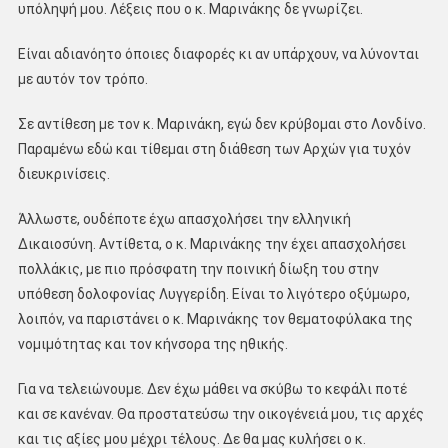
υπόληψή μου. Λέξεις που ο κ. Μαρινάκης δε γνωρίζει.
Είναι αδιανόητο όποιες διαφορές κι αν υπάρχουν, να λύνονται
με αυτόν τον τρόπο.
Σε αντίθεση με τον κ. Μαρινάκη, εγώ δεν κρύβομαι στο Λονδίνο.
Παραμένω εδώ και τίθεμαι στη διάθεση των Αρχών για τυχόν
διευκρινίσεις.
Άλλωστε, ουδέποτε έχω απασχολήσει την ελληνική
Δικαιοσύνη. Αντίθετα, ο κ. Μαρινάκης την έχει απασχολήσει
πολλάκις, με πιο πρόσφατη την ποινική δίωξη του στην
υπόθεση δολοφονίας Λυγγερίδη. Είναι το λιγότερο οξύμωρο,
λοιπόν, να παριστάνει ο κ. Μαρινάκης τον θεματοφύλακα της
νομιμότητας και τον κήνσορα της ηθικής.
Για να τελειώνουμε. Δεν έχω μάθει να σκύβω το κεφάλι ποτέ
και σε κανέναν. Θα προστατεύσω την οικογένειά μου, τις αρχές
και τις αξίες μου μέχρι τέλους. Δε θα μας κυλήσει ο κ.