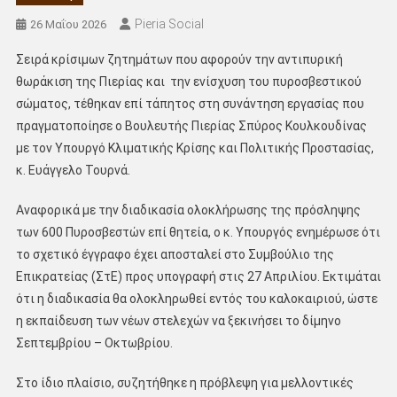
Pieria Social
26 Μαΐου 2026
Σειρά κρίσιμων ζητημάτων που αφορούν την αντιπυρική
θωράκιση της Πιερίας και την ενίσχυση του πυροσβεστικού
σώματος, τέθηκαν επί τάπητος στη συνάντηση εργασίας που
πραγματοποίησε ο Βουλευτής Πιερίας Σπύρος Κουλκουδίνας
με τον Υπουργό Κλιματικής Κρίσης και Πολιτικής Προστασίας,
κ. Ευάγγελο Τουρνά.
Αναφορικά με την διαδικασία ολοκλήρωσης της πρόσληψης
των 600 Πυροσβεστών επί θητεία, ο κ. Υπουργός ενημέρωσε ότι
το σχετικό έγγραφο έχει αποσταλεί στο Συμβούλιο της
Επικρατείας (ΣτΕ) προς υπογραφή στις 27 Απριλίου. Εκτιμάται
ότι η διαδικασία θα ολοκληρωθεί εντός του καλοκαιριού, ώστε
η εκπαίδευση των νέων στελεχών να ξεκινήσει το δίμηνο
Σεπτεμβρίου – Οκτωβρίου.
Στο ίδιο πλαίσιο, συζητήθηκε η πρόβλεψη για μελλοντικές