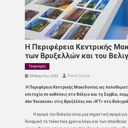
Η Περιφέρεια Κεντρικής Μακ
των Βρυξελλών και του Βελι
Τουρισμός
Pieria Social
28 Μαρτίου 2022
Η Περιφέρεια Κεντρικής Μακεδονίας ως πολυθεματ
επιτυχία σε εκθέσεις στο Βέλγιο
και
τη
Σ
ερβία, συμ
des
Vacances
»
στις Βρυξέλλες και
«
IF
T»
στο Βελιγρ
Η αγορά του Βελγίου είναι μια σημαντική αγορά για 
δυναμική τα τελευταία χρόνια λόγω και των απευθείας