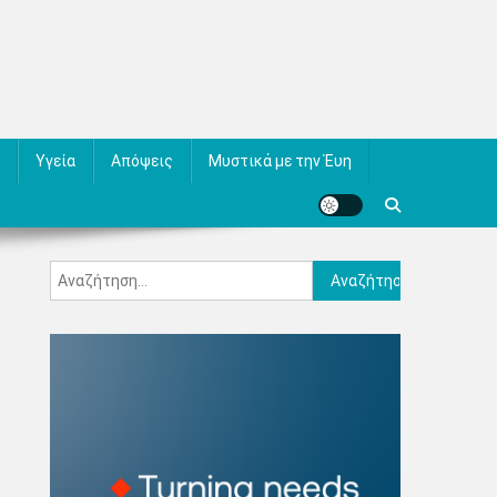
Υγεία
Απόψεις
Μυστικά με την Έυη
Αναζήτηση
για: