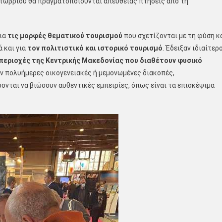
κτωβρίου θα πραγματοποιούνται απευθείας πτήσεις από τη
ια
τις μορφές θεματικού τουρισμού
που σχετίζονται με τη φύση κ
ά και για
τον
πολιτιστικό
και ιστορικό
τουρισμό
. Έδειξαν ιδιαίτερ
 περιοχές της Κεντρικής Μακεδονίας που διαθέτουν φυσικό
ν πολυήμερες οικογενειακές ή μεμονωμένες διακοπές,
ονται να βιώσουν αυθεντικές εμπειρίες, όπως είναι τα επισκέψιμα