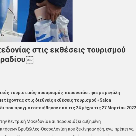
εδονίας στις εκθέσεις τουρισμού
γραδίου￼
ικός τουριστικός προορισμός παρουσιάστηκε με μεγάλη
μετέχοντας στις διεθν
είς ε
κθ
έ
σ
εις
τουρισμού «
Salon
άδι που πραγματοποιήθηκαν
από τις
24 μ
έχρι τις
27 Μαρτίου 2022
την Κεντρική Μακεδονία και παρουσιάζει αυξημένη
 πτήσεων Βρυξέλλες-Θεσσαλονίκη που ξεκίνησαν ήδη, ενώ πρέπει να