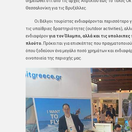
σημειωθεί ότι από τις αρχές Απριλίου έως το τέλος Ο
Θεσσαλονίκη για τις Βρυξέλλες.
Οι Βέλγοι τουρίστες ενδιαφέρονται περισσότερο γ
τις υπαίθριες δραστηριότητες (outdoor activities), αλλ
ενδιαφέρον
για τον Όλυμπο, αλλά και
τ
ις υπολοιπες
πλούτο.
Πρόκειται για επισκέπτες που πραγματοποιού
όπου ξοδεύουν ένα μεγάλο ποσό χρημάτων και ενδιαφέρ
οινοποιεία της περιοχής μας.