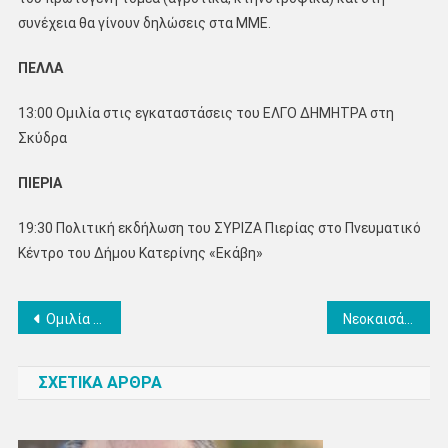
συνέχεια θα γίνουν δηλώσεις στα ΜΜΕ.
ΠΕΛΛΑ
13:00 Ομιλία στις εγκαταστάσεις του ΕΛΓΟ ΔΗΜΗΤΡΑ στη
Σκύδρα
ΠΙΕΡΙΑ
19:30 Πολιτική εκδήλωση του ΣΥΡΙΖΑ Πιερίας στο Πνευματικό
Κέντρο του Δήμου Κατερίνης «Εκάβη»
Πλοήγηση
Ομιλία Φαήλου Κρανιδιώτη στην Κατερίνη σήμερα το απόγευμα
Νεοκαισάρεια – Ράχη – Λόφος: Λαός ενωμένος, Δήμαρχος ισχυρός
άρθρων
ΣΧΕΤΙΚΑ ΑΡΘΡΑ