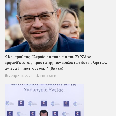
K.Kουτρούπας: “Ακραία η υποκρισία του ΣΥΡΖΑ να
εμφανίζεται ως προστάτης των ευάλωτων δανειοληπτών,
αντί να ζητήσει συγνώμη” (βίντεο)
7 Απριλίου 2023
Pieria Social