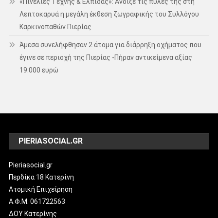
«Πινελιές Τέχνης & Ελπίδας»: Άνοιξε τις πύλες της στη
Λεπτοκαρυά η μεγάλη έκθεση ζωγραφικής του Συλλόγου
Καρκινοπαθών Πιερίας
Άμεσα συνελήφθησαν 2 άτομα για διάρρηξη οχήματος που
έγινε σε περιοχή της Πιερίας -Πήραν αντικείμενα αξίας
19.000 ευρώ
PIERIASOCIAL.GR
Pieriasocial.gr
Περδίκα 18 Κατερίνη
Ατομική Επιχείρηση
Α.Φ.Μ. 061722563
ΔΟΥ Κατερίνης