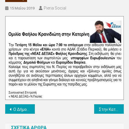
Pieria Social
15 Μαΐου 2019
Πλοήγηση
Ο Δήμος Πύδνας – Κολινδρού φροντίζει για τα αδέσποτα ζώα, αδιάλειπτα και με υπευθυνότητα -Προς ενημέρωση φιλόζωων και φιλομαθών
Στην Κατερίνη την Πέμπτη το απόγευμα ο Υπουργός Αγροτικής Ανάπτυξης Σταύρος Αραχωβίτης ο Πρόεδρος του ΕΛΓΑ Φάνης Κουρεμπέ και ο υποψήφιος ευρωβουλευτής Βλάσης Τσιόγκα.
άρθρων
ΣΧΕΤΙΚΑ ΑΡΘΡΑ