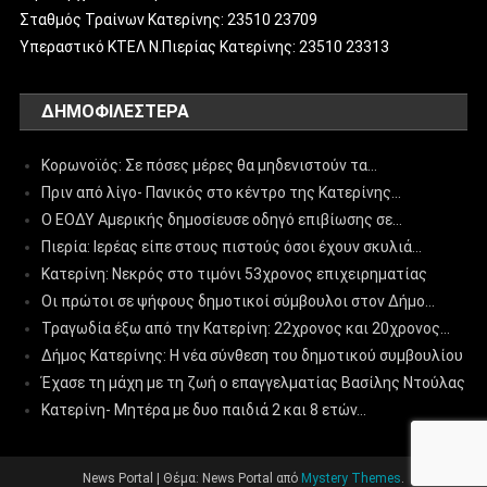
Σταθμός Τραίνων Κατερίνης: 23510 23709
Υπεραστικό ΚΤΕΛ Ν.Πιερίας Κατερίνης: 23510 23313
ΔΗΜΟΦΙΛΈΣΤΕΡΑ
Κορωνοϊός: Σε πόσες μέρες θα μηδενιστούν τα…
Πριν από λίγο- Πανικός στο κέντρο της Κατερίνης…
Ο ΕΟΔΥ Αμερικής δημοσίευσε οδηγό επιβίωσης σε…
Πιερία: Ιερέας είπε στους πιστούς όσοι έχουν σκυλιά…
Κατερίνη: Νεκρός στο τιμόνι 53χρονος επιχειρηματίας
Οι πρώτοι σε ψήφους δημοτικοί σύμβουλοι στον Δήμο…
Τραγωδία έξω από την Κατερίνη: 22χρονος και 20χρονος…
Δήμος Κατερίνης: Η νέα σύνθεση του δημοτικού συμβουλίου
Έχασε τη μάχη με τη ζωή ο επαγγελματίας Βασίλης Ντούλας
Κατερίνη- Μητέρα με δυο παιδιά 2 και 8 ετών…
News Portal
|
Θέμα: News Portal από
Mystery Themes
.