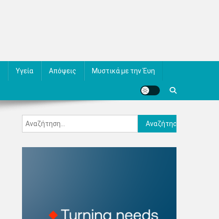
Υγεία
Απόψεις
Μυστικά με την Έυη
Αναζήτηση
για: