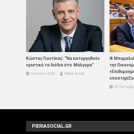
Κώστας Γιουτίκας: “Να καταργηθούν
Φ.Μπαραλιά
οριστικά τα διόδια στα Μάλγαρα”
την Οικονομ
«Επιθυμούμε
9 Ιουνίου 2026
Pieria Social
υποστηρίζε
27 Οκτωβρ
PIERIASOCIAL.GR