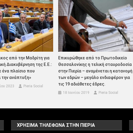
κος από την Μαδρίτη για
Επικυρώθηκε από το Πρωτοδικείο
ική Διακυβέρνηση της Ε.Ε.:
Θεσσαλονίκης η τελική σταυροδοσία
 ένα πλαίσιο που
στην Πιερία – αναμένεται η κατανομή
ι την ανάπτυξη»
των εδρών – μεγάλο ενδιαφέρον για
τις 19 αδιάθετες έδρες.
ίου 2023
Pieria Social
18 Ιουνίου 2019
Pieria Social
ΧΡΗΣΙΜΑ ΤΗΛΕΦΩΝΑ ΣΤΗΝ ΠΙΕΡΙΑ