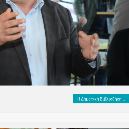
Η Δημοτική Βιβλιοθήκη Κατερίνης στο Βιωματικό Πάρκο Λειβήθρων στο πλαίσιο της Διεθνούς Ημέρας Μουσείων