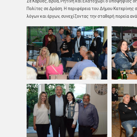
Σε Καρυές, Βρύα, Ρητίνη και Ελατοχώρι ο υποψήφιος 
Πολίτες σε Δράση. Η περιφέρεια του Δήμου Κατερίνης σ
λόγων και έργων, συνεχίζοντας την σταθερή πορεία αν