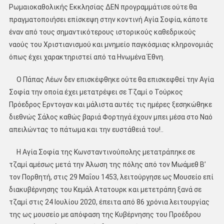
Ρωμαιοκαθολικής Εκκλησίας ΔΕΝ προγραμμάτισε ούτε θα
πραγματοποιήσει επίσκεψη στην κοντινή Αγία Σοφία, κάποτε
έναν από τους σημαντικότερους ιστορικούς καθεδρικούς
ναούς του Χριστιανισμού και μνημείο παγκόσμιας κληρονομιάς
όπως έχει χαρακτηριστεί από τα Ηνωμένα Έθνη.
Ο Πάπας Λέων δεν επισκέφθηκε ούτε θα επισκεφθεί την Αγία
Σοφία την οποία έχει μετατρέψει σε Τζαμί ο Τούρκος
Πρόεδρος Ερντογαν και μάλιστα αυτές τις ημέρες ξεσηκώθηκε
διεθνώς Σάλος καθώς βαριά Φορτηγά έχουν μπει μέσα στο Ναό
απειλώντας το πάτωμα και την ευστάθειά του!..
Η Αγία Σοφία της Κωνσταντινούπολης μετατράπηκε σε
τζαμί αμέσως μετά την Άλωση της πόλης από τον Μωάμεθ Β’
τον Πορθητή, στις 29 Μαΐου 1453, λειτούργησε ως Μουσείο επί
διακυβέρνησης του Κεμάλ Ατατουρκ και μετετράπη ξανά σε
τζαμί στις 24 Ιουλίου 2020, έπειτα από 86 χρόνια λειτουργίας
της ως μουσείο με απόφαση της Κυβέρνησης του Προέδρου