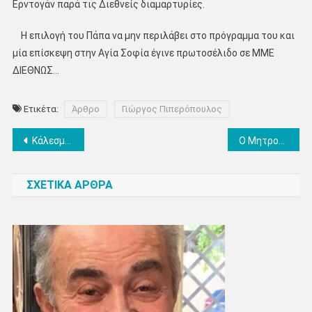
Ερντογάν παρά τις Διεθνείς διαμαρτυρίες.
Η επιλογή του Πάπα να μην περιλάβει στο πρόγραμμα του και
μία επίσκεψη στην Αγία Σοφία έγινε πρωτοσέλιδο σε ΜΜΕ
ΔΙΕΘΝΩΣ…
Ετικέτα:
Άρθρο
Γιώργος Πιπερόπουλος
Πλοήγηση
Kάλεσμα σε συνεστίαση του ΚΚΕ στο Λιτόχωρο, το Σάββατο 29/11
Ο Μητροπολίτης Κίτρους κ. Γεώργιος στη Σερβία
άρθρων
ΣΧΕΤΙΚΑ ΑΡΘΡΑ