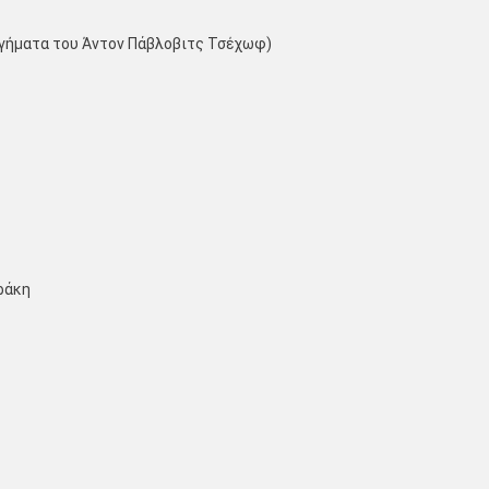
ιηγήματα του Άντον Πάβλοβιτς Τσέχωφ)
ράκη