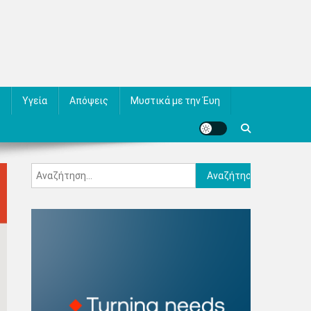
Υγεία
Απόψεις
Μυστικά με την Έυη
Αναζήτηση
για: