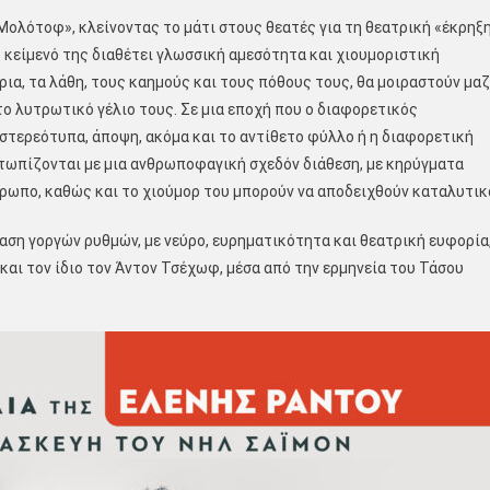
ολότοφ», κλείνοντας το μάτι στους θεατές για τη θεατρική «έκρηξ
ο κείμενό της διαθέτει γλωσσική αμεσότητα και χιουμοριστική
ρια, τα λάθη, τους καημούς και τους πόθους τους, θα μοιραστούν μαζ
το λυτρωτικό γέλιο τους. Σε μια εποχή που ο διαφορετικός
 στερεότυπα, άποψη, ακόμα και το αντίθετο φύλλο ή η διαφορετική
ετωπίζονται με μια ανθρωποφαγική σχεδόν διάθεση, με κηρύγματα
θρωπο, καθώς και το χιούμορ του μπορούν να αποδειχθούν καταλυτικ
ση γοργών ρυθμών, με νεύρο, ευρηματικότητα και θεατρική ευφορία
 και τον ίδιο τον Άντον Τσέχωφ, μέσα από την ερμηνεία του Τάσου