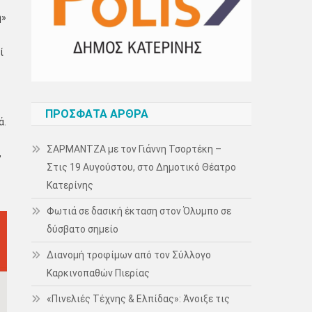
η»
ί
ΠΡΌΣΦΑΤΑ ΆΡΘΡΑ
ά.
ΣΑΡΜΑΝΤΖΑ με τον Γιάννη Τσορτέκη –
,
Στις 19 Αυγούστου, στο Δημοτικό Θέατρο
Κατερίνης
Φωτιά σε δασική έκταση στον Όλυμπο σε
δύσβατο σημείο
Διανομή τροφίμων από τον Σύλλογο
Καρκινοπαθών Πιερίας
«Πινελιές Τέχνης & Ελπίδας»: Άνοιξε τις