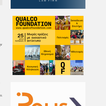
ην
ν
οι