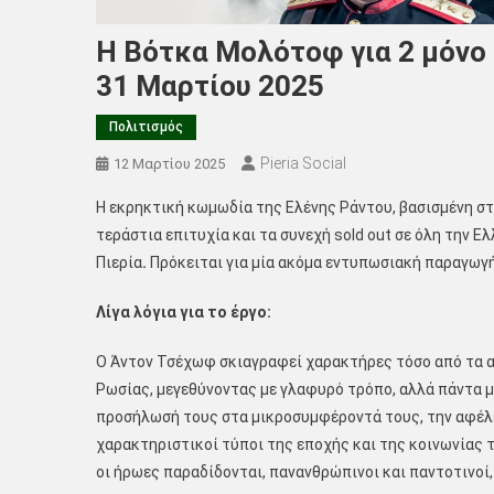
Η Βότκα Μολότοφ για 2 μόνο 
31 Μαρτίου 2025
Πολιτισμός
Pieria Social
12 Μαρτίου 2025
Η εκρηκτική κωμωδία της Ελένης Ράντου, βασισμένη στ
τεράστια επιτυχία και τα συνεχή sold out σε όλη την 
Πιερία
.
Πρόκειται για μία ακόμα εντυπωσιακή παραγωγή
Λίγα λόγια για το έργο:
Ο Άντον Τσέχωφ σκιαγραφεί χαρακτήρες τόσο από τα α
Ρωσίας, μεγεθύνοντας με γλαφυρό τρόπο, αλλά πάντα με
προσήλωσή τους στα μικροσυμφέροντά τους, την αφέλει
χαρακτηριστικοί τύποι της εποχής και της κοινωνίας τ
οι ήρωες παραδίδονται, πανανθρώπινοι και παντοτινοί, 