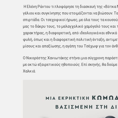
Η Ελένη Ράντου τιτλοφόρησε τη διασκευή της «Βότκα Μ
γέλιου και συγκίνησης που ετοιμάζονται να βιώσουν. Τ
σπιρτάδα. Οι τσεχοφικοί ήρωες, με όλα τους τα κουσού
μας το δάκρυ τους, το μελαγχολικό χαμόγελό τους και 
χαρακτήρας, η διαφορετική, από ιδεολογικά και εθνικά
φυλή, όπως και η διαφορετική πολιτική ένταξη, αντιμ
μίσους και απαξίωσης, η αγάπη του Τσέχωφ για τον άν
Ο Νικορέστης Χανιωτάκης στήνει μια σύγχρονη παράστα
με οκτώ εξαιρετικούς ηθοποιούς. Επί σκηνής, θα δούμε
Χαλκιά.