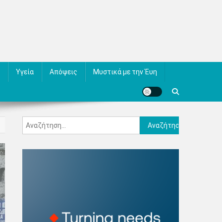
Υγεία
Απόψεις
Μυστικά με την Έυη
Αναζήτηση
για: