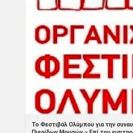
Το Φεστιβάλ Ολύμπου για την συναυλ
Πιερίδων Μουσών – Επί του εισιτηρ