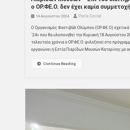
ο ΟΡ.ΦΕ.Ο. δεν έχει καμία συμμετοχ
Pieria Social
14 Αυγούστου 2024
Ο Οργανισμός Φεστιβάλ Ολύμπου (ΟΡ.ΦΕ.Ο) σχετικά 
΄24» που θα υλοποιηθεί την Κυριακή 18 Αυγούστου 2
τελευταία χρόνια ο ΟΡ.ΦΕ.Ο. φιλοξενεί στο πρόγρα
οργανώνει η Εστία Πιερίδων Μουσών Κατερίνης με α
Continue Reading