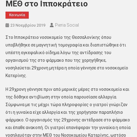
ΜΕΘ στο Ιπποκράτειο
Κοινωνία
Pieria Social
23 Νοεμβρίου 2019
Στο Ιπποκράτειο νοσοκομείο της Θεσσαλονίκης όπου
υποβλήθηκε σε μαγνητική τομογραφία και διαπιστώθηκε ότι
υπέστη εγκεφαλικό οίδημα λόγω της αντίδρασης του
οργανισμού της στο φάρμακο που της χορηγήθηκε,
νοσηλεύεται 29χρονη μητέρα η οποία γέννησε στο νοσοκομείο
Κατερίνης.
Η 29χρονη γέννησε πριν από μερικές μέρες στο νοσοκομείο και
της δόθηκε αντιβίωση στην οποία παρουσίασε αλλεργία.
Σύμφωνα με τις μέχρι τώρα πληροφορίες ο γιατροί γνώριζαν
ότι η γυναίκα είχε αλλεργία και της χορήγησαν παραπλήσιο
φάρμακο. Ο οργανισμός της 29χρονης αντέδρασε στο φάρμακο
και έπαθε ανακοπή. Οι γιατροί επανέφεραν την γυναίκα η οποία
νοσηλευόταν στην ΜΕΘ του Νοσοκομείου Κατερίνης, ωστόσο