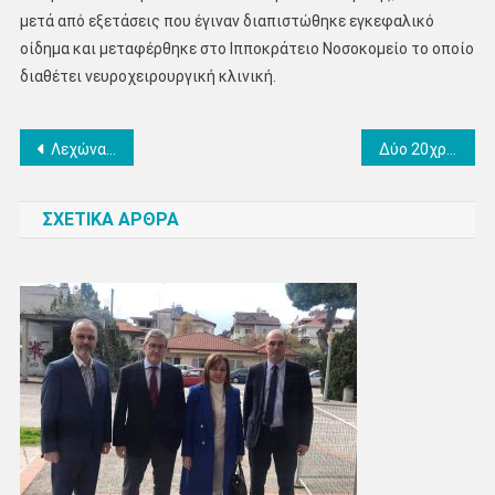
μετά από εξετάσεις που έγιναν διαπιστώθηκε εγκεφαλικό
οίδημα και μεταφέρθηκε στο Ιπποκράτειο Νοσοκομείο το οποίο
διαθέτει νευροχειρουργική κλινική.
Πλοήγηση
Λεχώνα από την Κατερίνη στην εντατική στο Ιπποκράτειο Νοσοκομείο Θεσσαλονίκης – Μετά από αντιβίωση στην οποία ήταν αλλεργική
Δύο 20χρονες έμπαιναν σε μαγαζιά στην Κατερίνη και έκλεβαν πορτοφόλια
άρθρων
ΣΧΕΤΙΚΑ ΑΡΘΡΑ