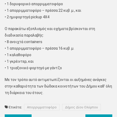
ꞏ 1 δορυφορικό απορριμματοφόρο
ꞏ 1 απορριμματοφόρο – πρέσσα 22 κυβ. μ., και
ꞏ 2 ημιφορτηγά pickup 4X4
Ο παρακάτω εξοπλισμός και οχήματα βρίσκονται στη
διαδικασία παραλαβής:
ꞏ 8 ανοιχτά containers
ꞏ 1 απορριμματοφόρο – πρέσσα 16 κυβ. μ.
ꞏ 1 καλαθοφόρο
ꞏ 1 γκρέιντερ, και
ꞏ 1 τριαξονικό φορτηγό με γάντζο
Με τον τρόπο αυτό αντιμετωπίζονται οι αυξημένες ανάγκες
στην καθαριότητα των δώδεκα κοινοτήτων του Δήμου καθ’ όλη
τη διάρκεια του έτους.
Ετικέτα:
Απορριμματοφόρο
Δήμος Δίου Ολύμπου