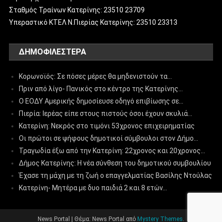
Σταθμός Τραίνων Κατερίνης: 23510 23709
Υπεραστικό ΚΤΕΛ Ν.Πιερίας Κατερίνης: 23510 23313
ΔΗΜΟΦΙΛΈΣΤΕΡΑ
Κορωνοϊός: Σε πόσες μέρες θα μηδενιστούν τα…
Πριν από λίγο- Πανικός στο κέντρο της Κατερίνης…
Ο ΕΟΔΥ Αμερικής δημοσίευσε οδηγό επιβίωσης σε…
Πιερία: Ιερέας είπε στους πιστούς όσοι έχουν σκυλιά…
Κατερίνη: Νεκρός στο τιμόνι 53χρονος επιχειρηματίας
Οι πρώτοι σε ψήφους δημοτικοί σύμβουλοι στον Δήμο…
Τραγωδία έξω από την Κατερίνη: 22χρονος και 20χρονος…
Δήμος Κατερίνης: Η νέα σύνθεση του δημοτικού συμβουλίου
Έχασε τη μάχη με τη ζωή ο επαγγελματίας Βασίλης Ντούλας
Κατερίνη- Μητέρα με δυο παιδιά 2 και 8 ετών…
News Portal
|
Θέμα: News Portal από
Mystery Themes
.