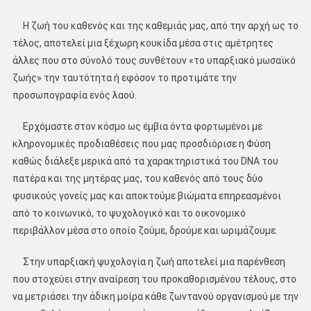
Η ζωή του καθενός και της καθεμιάς μας, από την αρχή ως το
τέλος, αποτελεί μια ξέχωρη κουκίδα μέσα στις αμέτρητες
άλλες που στο σύνολό τους συνθέτουν «το υπαρξιακό μωσαϊκό
ζωής» την ταυτότητα ή εφόσον το προτιμάτε την
προσωπογραφία ενός λαού.
Ερχόμαστε στον κόσμο ως έμβια όντα φορτωμένοι με
κληρονομικές προδιαθέσεις που μας προσδιόρισε η Φύση
καθώς διάλεξε μερικά από τα χαρακτηριστικά του DNA του
πατέρα και της μητέρας μας, του καθενός από τους δύο
φυσικούς γονείς μας και αποκτούμε βιώματα επηρεασμένοι
από το κοινωνικό, το ψυχολογικό και το οικονομικό
περιβάλλον μέσα στο οποίο ζούμε, δρούμε και ωριμάζουμε.
Στην υπαρξιακή ψυχολογία η ζωή αποτελεί μια παρένθεση
που στοχεύει στην αναίρεση του προκαθορισμένου τέλους, στο
να μετριάσει την άδικη μοίρα κάθε ζωντανού οργανισμού με την