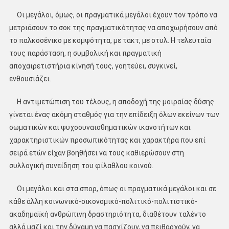
Οι μεγάλοι, όμως, οι πραγματικά μεγάλοι έχουν τον τρόπο να
μετριάσουν το σοκ της πραγματικότητας να αποχωρήσουν από
το παλκοσένικο με κομψότητα, με τακτ, με στυλ. Η τελευταία
τους παράσταση, η συμβολική και πραγματική
αποχαιρετιστήρια κίνησή τους, γοητεύει, συγκινεί,
ενθουσιάζει.
Η αντιμετώπιση του τέλους, η αποδοχή της μοιραίας δύσης
γίνεται ένας ακόμη σταθμός για την επίδειξη όλων εκείνων των
σωματικών και ψυχοσυναισθηματικών ικανοτήτων και
χαρακτηριστικών προσωπικότητας και χαρακτήρα που επί
σειρά ετών είχαν βοηθήσει να τους καθιερώσουν στη
συλλογική συνείδηση του φίλαθλου κοινού.
Οι μεγάλοι και στα σπορ, όπως οι πραγματικά μεγάλοι και σε
κάθε άλλη κοινωνικό-οικονομικό-πολιτικό-πολιτιστικό-
ακαδημαϊκή ανθρώπινη δραστηριότητα, διαθέτουν ταλέντο
αλλά μαζί και την δύναμη να πασχίζουν, να πειθαρχούν, να