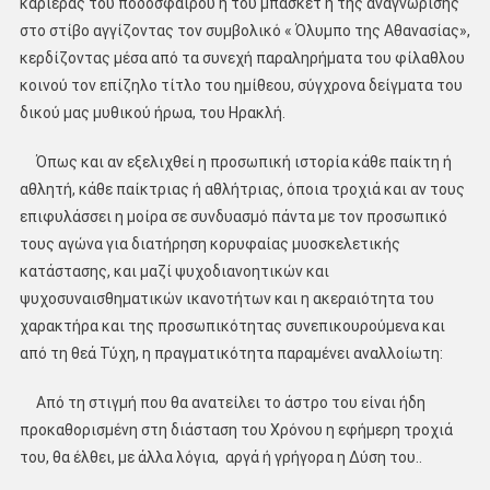
καριέρας του ποδοσφαίρου ή του μπάσκετ ή της αναγνώρισης
στο στίβο αγγίζοντας τον συμβολικό « Όλυμπο της Αθανασίας»,
κερδίζοντας μέσα από τα συνεχή παραληρήματα του φίλαθλου
κοινού τον επίζηλο τίτλο του ημίθεου, σύγχρονα δείγματα του
δικού μας μυθικού ήρωα, του Ηρακλή.
Όπως και αν εξελιχθεί η προσωπική ιστορία κάθε παίκτη ή
αθλητή, κάθε παίκτριας ή αθλήτριας, όποια τροχιά και αν τους
επιφυλάσσει η μοίρα σε συνδυασμό πάντα με τον προσωπικό
τους αγώνα για διατήρηση κορυφαίας μυοσκελετικής
κατάστασης, και μαζί ψυχοδιανοητικών και
ψυχοσυναισθηματικών ικανοτήτων και η ακεραιότητα του
χαρακτήρα και της προσωπικότητας συνεπικουρούμενα και
από τη θεά Τύχη, η πραγματικότητα παραμένει αναλλοίωτη:
Από τη στιγμή που θα ανατείλει το άστρο του είναι ήδη
προκαθορισμένη στη διάσταση του Χρόνου η εφήμερη τροχιά
του, θα έλθει, με άλλα λόγια, αργά ή γρήγορα η Δύση του..