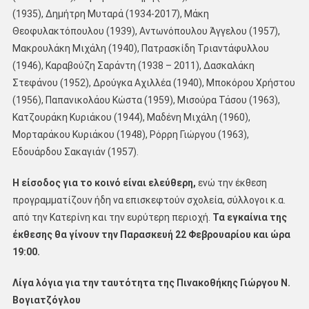
(1935), Δημήτρη Μυταρά (1934-2017), Μάκη
Θεοφυλακτόπουλου (1939), Αντωνόπουλου Άγγελου (1957),
Μακρουλάκη Μιχάλη (1940), Πατρασκίδη Τριαντάφυλλου
(1946), Καραβούζη Σαράντη (1938 – 2011), Δασκαλάκη
Στεφάνου (1952), Δρούγκα Αχιλλέα (1940), Μποκόρου Χρήστου
(1956), Παπανικολάου Κώστα (1959), Μισούρα Τάσου (1963),
Κατζουράκη Κυριάκου (1944), Μαδένη Μιχάλη (1960),
Μορταράκου Κυριάκου (1948), Ρόρρη Γιώργου (1963),
Εδουάρδου Σακαγιάν (1957).
Η είσοδος για το κοινό είναι ελεύθερη,
ενώ την έκθεση
προγραμματίζουν ήδη να επισκεφτούν σχολεία, σύλλογοι κ.α.
από την Κατερίνη και την ευρύτερη περιοχή.
Τα εγκαίνια της
έκθεσης θα γίνουν την Παρασκευή 22 Φεβρουαρίου και ώρα
19:00.
Λίγα λόγια για την ταυτότητα της Πινακοθήκης Γιώργου Ν.
Βογιατζόγλου