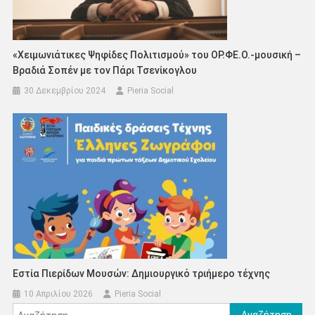
«Χειμωνιάτικες Ψηφίδες Πολιτισμού» του ΟΡ.ΦΕ.Ο.-μουσική –
Βραδιά Σοπέν με τον Πάρι Τσενίκογλου
30 Δεκεμβρίου 2024
Pieria Social
Εστία Πιερίδων Μουσών: Δημιουργικό τριήμερο τέχνης
10 Απριλίου 2026
Pieria Social
Αναζήτηση