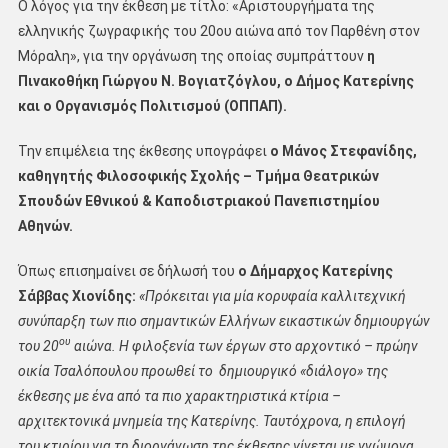
Ο λόγος για την έκθεση με τίτλο: «Αριστουργήματα της
ελληνικής ζωγραφικής του 20ου αιώνα από τον Παρθένη στον
Μόραλη», για την οργάνωση της οποίας συμπράττουν
η
Πινακοθήκη Γιώργου Ν. Βογιατζόγλου, ο Δήμος Κατερίνης
και ο Οργανισμός Πολιτισμού (ΟΠΠΑΠ).
Την επιμέλεια της έκθεσης υπογράφει
ο Μάνος Στεφανίδης,
καθηγητής Φιλοσοφικής Σχολής – Τμήμα Θεατρικών
Σπουδών Εθνικού & Καποδιστριακού Πανεπιστημίου
Αθηνών.
Όπως επισημαίνει σε δήλωσή του
ο Δήμαρχος Κατερίνης
Σάββας Χιονίδης:
«Πρόκειται για μία κορυφαία καλλιτεχνική
συνύπαρξη των πιο σημαντικών Ελλήνων εικαστικών δημιουργών
ου
του 20
αιώνα. Η φιλοξενία των έργων στο αρχοντικό – πρώην
οικία Τσαλόπουλου προωθεί το δημιουργικό «διάλογο» της
έκθεσης με ένα από τα πιο χαρακτηριστικά κτίρια –
αρχιτεκτονικά μνημεία της Κατερίνης. Ταυτόχρονα, η επιλογή
του κτιρίου για τη διοργάνωση της έκθεσης γίνεται με γνώμονα