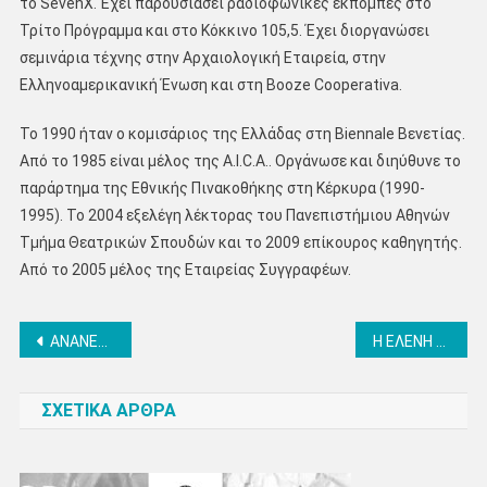
το SevenX. Έχει παρουσιάσει ραδιοφωνικές εκπομπές στο
Τρίτο Πρόγραμμα και στο Κόκκινο 105,5. Έχει διοργανώσει
σεμινάρια τέχνης στην Αρχαιολογική Εταιρεία, στην
Ελληνοαμερικανική Ένωση και στη Booze Cooperativa.
Το 1990 ήταν ο κομισάριος της Ελλάδας στη Biennale Βενετίας.
Από το 1985 είναι μέλος της A.I.C.A.. Οργάνωσε και διηύθυνε το
παράρτημα της Εθνικής Πινακοθήκης στη Κέρκυρα (1990-
1995). Το 2004 εξελέγη λέκτορας του Πανεπιστήμιου Αθηνών
Τμήμα Θεατρικών Σπουδών και το 2009 επίκουρος καθηγητής.
Από το 2005 μέλος της Εταιρείας Συγγραφέων.
Πλοήγηση
ΑΝΑΝΕΩΣΗ ΤΩΡΑ – ΣΥΖΗΤΑΜΕ ΓΙΑ ΤΟΝ Δ. ΚΑΤΕΡΙΝΗΣ
Η ΕΛΕΝΗ ΖΗΣΙΑΔΟΥ ΣΤΟ ΠΛΕΥΡΟ ΤΟΥ ΑΣΤΕΡΙΟΥ ΦΑΡΜΑΚΗ, ΥΠ. ΔΗΜΟΤΙΚΗ ΣΥΜΒΟΥΛΟΣ ΜΕ ΤΗΝ «ΣΥΜΠΟΛΙΤΕΙΑ» Δ. ΔΙΟΥ – ΟΛΥΜΠΟΥ
άρθρων
ΣΧΕΤΙΚΑ ΑΡΘΡΑ