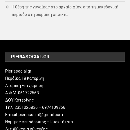
Η θέση της γυναίκας στο αρχαίο Δίον: από τη μακεδονική
περίοδο στη ρωμαϊκή αποικία
PIERIASOCIAL.GR
Pieriasocial.gr
Περδίκα 18 Κατερίνη
Ατομική Επιχείρηση
Α.Φ.Μ. 061722563
ΔΟΥ Κατερίνης
Tηλ: 2351026836 – 6974109766
E-mail: pieriasocial@gmail.com
Νόμιμος εκπρόσωπος – Ιδιοκτήτρια
Διευθύντρια σύνταξης