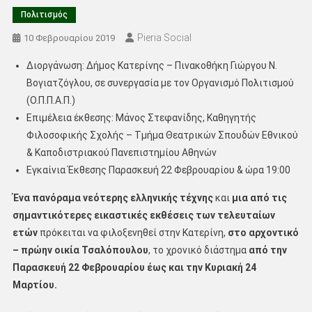
Πολιτισμός
Pieria Social
10 Φεβρουαρίου 2019
Διοργάνωση: Δήμος Κατερίνης – Πινακοθήκη Γιώργου Ν.
Βογιατζόγλου, σε συνεργασία με τον Οργανισμό Πολιτισμού
(Ο.Π.Π.Α.Π.)
Επιμέλεια έκθεσης: Μάνος Στεφανίδης, Καθηγητής
Φιλοσοφικής Σχολής – Τμήμα Θεατρικών Σπουδών Εθνικού
& Καποδιστριακού Πανεπιστημίου Αθηνών
Εγκαίνια Έκθεσης Παρασκευή 22 Φεβρουαρίου & ώρα 19:00
Ένα πανόραμα νεότερης ελληνικής τέχνης
και
μια από τις
σημαντικότερες εικαστικές εκθέσεις των τελευταίων
ετών
πρόκειται να φιλοξενηθεί στην Κατερίνη,
στο αρχοντικό
– πρώην οικία Τσαλόπουλου
, το χρονικό διάστημα
από την
Παρασκευή 22 Φεβρουαρίου έως και την Κυριακή 24
Μαρτίου.