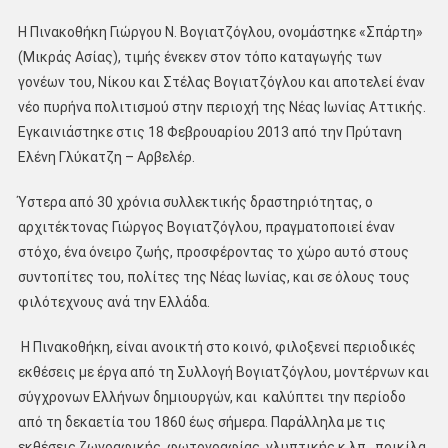
Η Πινακοθήκη Γιώργου Ν. Βογιατζόγλου, ονομάστηκε «Σπάρτη»
(Μικράς Ασίας), τιμής ένεκεν στον τόπο καταγωγής των
γονέων του, Νίκου και Στέλας Βογιατζόγλου και αποτελεί έναν
νέο πυρήνα πολιτισμού στην περιοχή της Νέας Ιωνίας Αττικής.
Εγκαινιάστηκε στις 18 Φεβρουαρίου 2013 από την Πρύτανη
Ελένη Γλύκατζη – Αρβελέρ.
Ύστερα από 30 χρόνια συλλεκτικής δραστηριότητας, ο
αρχιτέκτονας Γιώργος Βογιατζόγλου, πραγματοποιεί έναν
στόχο, ένα όνειρο ζωής, προσφέροντας το χώρο αυτό στους
συντοπίτες του, πολίτες της Νέας Ιωνίας, και σε όλους τους
φιλότεχνους ανά την Ελλάδα.
Η Πινακοθήκη, είναι ανοικτή στο κοινό, φιλοξενεί περιοδικές
εκθέσεις με έργα από τη Συλλογή Βογιατζόγλου, μοντέρνων και
σύγχρονων Ελλήνων δημιουργών, και καλύπτει την περίοδο
από τη δεκαετία του 1860 έως σήμερα. Παράλληλα με τις
εκθέσεις ζωγραφικής, φωτογραφίας, γλυπτικής κ.λπ., ποικίλα