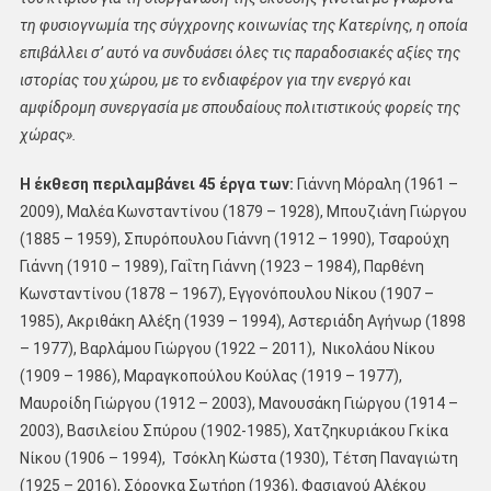
τη φυσιογνωμία της σύγχρονης κοινωνίας της Κατερίνης, η οποία
επιβάλλει σ’ αυτό να συνδυάσει όλες τις παραδοσιακές αξίες της
ιστορίας του χώρου, με το ενδιαφέρον για την ενεργό και
αμφίδρομη συνεργασία με σπουδαίους πολιτιστικούς φορείς της
χώρας».
Η έκθεση περιλαμβάνει 45 έργα των:
Γιάννη Μόραλη (1961 –
2009), Μαλέα Κωνσταντίνου (1879 – 1928), Μπουζιάνη Γιώργου
(1885 – 1959), Σπυρόπουλου Γιάννη (1912 – 1990), Τσαρούχη
Γιάννη (1910 – 1989), Γαΐτη Γιάννη (1923 – 1984), Παρθένη
Κωνσταντίνου (1878 – 1967), Εγγονόπουλου Νίκου (1907 –
1985), Ακριθάκη Αλέξη (1939 – 1994), Αστεριάδη Αγήνωρ (1898
– 1977), Βαρλάμου Γιώργου (1922 – 2011), Νικολάου Νίκου
(1909 – 1986), Μαραγκοπούλου Κούλας (1919 – 1977),
Μαυροίδη Γιώργου (1912 – 2003), Μανουσάκη Γιώργου (1914 –
2003), Βασιλείου Σπύρου (1902-1985), Χατζηκυριάκου Γκίκα
Νίκου (1906 – 1994), Τσόκλη Κώστα (1930), Τέτση Παναγιώτη
(1925 – 2016), Σόρογκα Σωτήρη (1936), Φασιανού Αλέκου