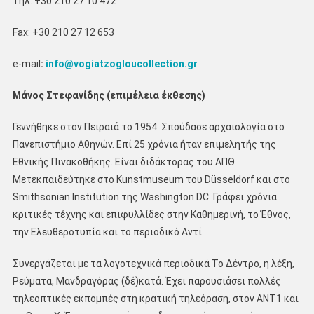
Τηλ: +30 210 27 10 472
Fax: +30 210 27 12 653
e-mail
:
info
@
vogiatzogloucollection
.
gr
Μάνος Στεφανίδης (επιμέλεια έκθεσης)
Γεννήθηκε στον Πειραιά το 1954. Σπούδασε αρχαιολογία στο
Πανεπιστήμιο Αθηνών. Επί 25 χρόνια ήταν επιμελητής της
Εθνικής Πινακοθήκης. Είναι διδάκτορας του ΑΠΘ.
Μετεκπαιδεύτηκε στο Kunstmuseum του Düsseldorf και στο
Smithsonian Institution της Washington DC. Γράφει χρόνια
κριτικές τέχνης και επιφυλλίδες στην Καθημερινή, το Έθνος,
την Ελευθεροτυπία και το περιοδικό Αντί.
Συνεργάζεται με τα λογοτεχνικά περιοδικά Το Δέντρο, η λέξη,
Ρεύματα, Μανδραγόρας (δέ)κατά. Έχει παρουσιάσει πολλές
τηλεοπτικές εκπομπές στη κρατική τηλεόραση, στον ΑΝΤ1 και