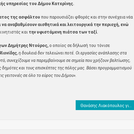
κής υπηρεσίας του Δήμου Κατερίνης.
ατος της ασφάλτου
που παρουσιάζει φθορές και στην συνέχεια νέα
ι
να αναβαθμίσουν αισθητικά και λειτουργικά την περιοχή, ενώ
κινητιστές και
την υφιστάμενη πιάτσα των ταξί
.
γων Δημήτρης Ντούρος,
ο οποίος σε δήλωσή του τόνισε
Χιονίδης,
η δουλειά δεν τελειώνει ποτέ. Οι εργασίες ανάπλασης στα
υτό, συνεχίζουμε να παρεμβαίνουμε σε σημεία που χρήζουν βελτίωσης,
 δημότες και τους επισκέπτες της πόλης μας. Βάσει προγραμματισμού
ις γειτονιές σε όλο το εύρος του Δήμου».
Θανάσης Λιακόπουλος για το Πλατανόδασος Νεοκαισάρειας: «Ο φόβος… καθαρίζει τα έρημα!» + Εμείς θα το ανοίξουμε φέτος!