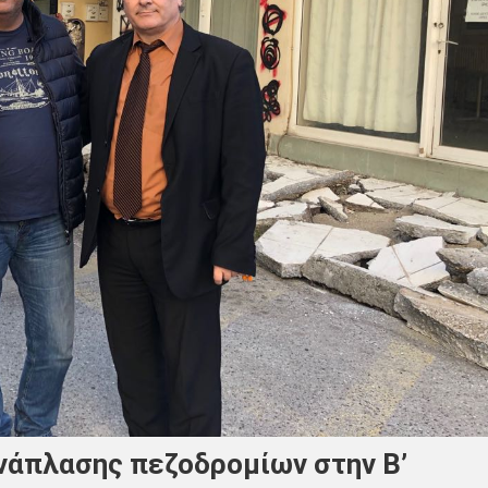
νάπλασης πεζοδρομίων στην Β’