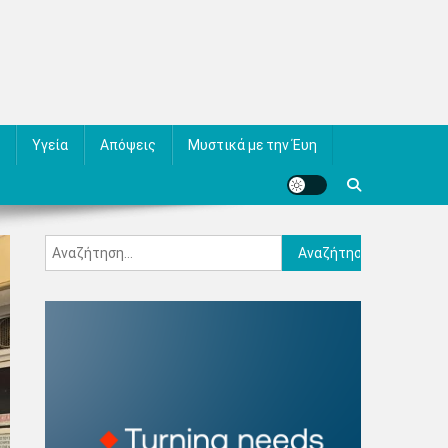
Υγεία
Απόψεις
Μυστικά με την Έυη
Αναζήτηση
για: