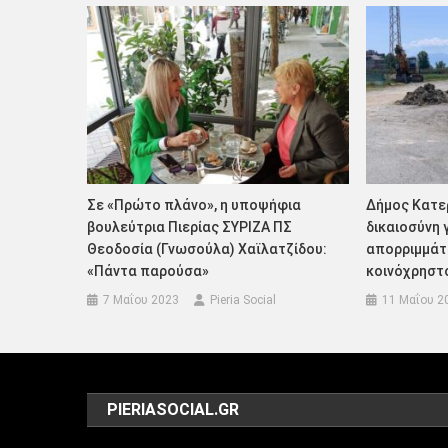
Σε «Πρώτο πλάνο», η υποψήφια
Δήμος Κατε
βουλεύτρια Πιερίας ΣΥΡΙΖΑ ΠΣ
δικαιοσύνη 
Θεοδοσία (Γνωσούλα) Χαϊλατζίδου:
απορριμμάτ
«Πάντα παρούσα»
κοινόχρηστ
7 Μαΐου 2023
Pieria Social
11 Μαΐου 2
PIERIASOCIAL.GR