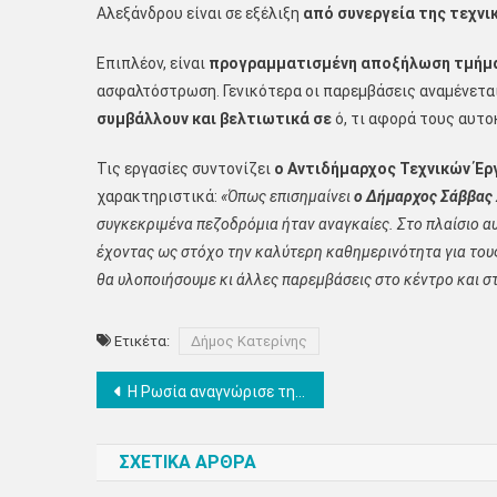
Αλεξάνδρου είναι σε εξέλιξη
από συνεργεία της τεχνι
Επιπλέον, είναι
προγραμματισμένη αποξήλωση τμήμ
ασφαλτόστρωση. Γενικότερα οι παρεμβάσεις αναμένετα
συμβάλλουν και βελτιωτικά σε
ό, τι αφορά τους αυτο
Τις εργασίες συντονίζει
ο Αντιδήμαρχος Τεχνικών Έρ
χαρακτηριστικά:
«Όπως επισημαίνει
ο Δήμαρχος Σάββας 
συγκεκριμένα πεζοδρόμια ήταν αναγκαίες. Στο πλαίσιο α
έχοντας ως στόχο την καλύτερη καθημερινότητα για τους
θα υλοποιήσουμε κι άλλες παρεμβάσεις στο κέντρο και στ
Ετικέτα:
Δήμος Κατερίνης
Πλοήγηση
Η Ρωσία αναγνώρισε τη Βόρεια Μακεδονία με το συνταγματικό της όνομα
άρθρων
ΣΧΕΤΙΚΑ ΑΡΘΡΑ