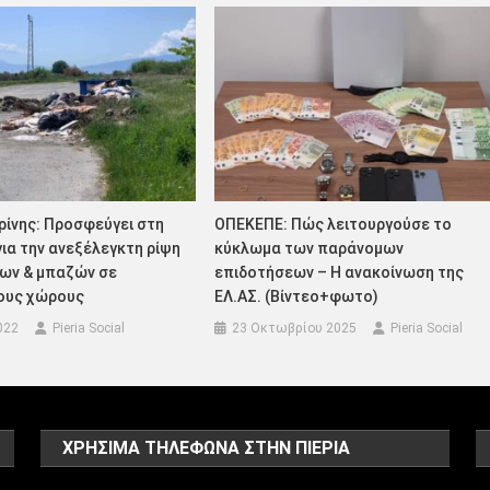
ρίνης: Προσφεύγει στη
ΟΠΕΚΕΠΕ: Πώς λειτουργούσε το
για την ανεξέλεγκτη ρίψη
κύκλωμα των παράνομων
ων & μπαζών σε
επιδοτήσεων – Η ανακοίνωση της
ους χώρους
ΕΛ.ΑΣ. (Βίντεο+φωτο)
022
Pieria Social
23 Οκτωβρίου 2025
Pieria Social
ΧΡΗΣΙΜΑ ΤΗΛΕΦΩΝΑ ΣΤΗΝ ΠΙΕΡΙΑ