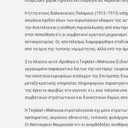
υπαρξιακό χαρακτήρα και λειτούργησε ως θεμελιωτικ
Η ήττα στους Βαλκανικούς Πολέμους (1912–1913) υπήρ
απώλεια σχεδόν όλων των ευρωπαϊκών εδαφών της αυτ
την Ανατολία και η αίσθηση περικύκλωσης από εσωτερ
στην πεποίθηση ότι οι συμβατικοί κρατικοί μηχανισμοί
αυτοκρατορίας. Ως αποτέλεσμα, διαμορφώθηκε σταδιακ
από τα όρια της τυπικής νομιμότητας, αλλά υπό την ά
Στο πλαίσιο αυτό ιδρύθηκε η Teşkilat-ı Mahsusa (Ειδι
οργανωμένο παρακρατικό δίκτυο της νεότερης τουρκι
την εποπτεία κορυφαίων στελεχών της Επιτροπής Ένωσ
μεταξύ κρατικής υπηρεσίας πληροφοριών, παραστρατιω
της έγκειτο ακριβώς στο γεγονός ότι, ενώ τελούσε υπ
συμβατικών στρατιωτικών και διοικητικών δομών, απο
Η Teşkilat-ı Mahsusa στρατολογούσε όχι μόνο στρατι
εγκληματίες, ακραίους εθνικιστές, τοπικούς φυλάρχου
Οι Νεότουρκοι θεωρούσαν ότι οι ανορθόδοξες συνθήκε