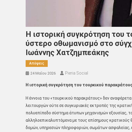
Η ιστορική συγκρότηση του τ
ύστερο οθωμανισμό στο σύγχ
Ιωάννης Χατζημπεάκης
Απόψεις
Pieria Social
24 Μαΐου 2026
Η ιστορική συγκρότηση του τουρκικού παρακράτου
Η έννοια του «τουρκικού παρακράτους» δεν αναφέρετα
λειτουργών ούτε σε συγκυριακές εκτροπές της κρατική
πολυεπίπεδο σύστημα άτυπων μηχανισμών εξουσίας, το
αλληλοεπικαλυπτόμενα με τους επίσημους κρατικούς θ
δομών, υπηρεσιών πληροφοριών, σωμάτων ασφαλείας, 