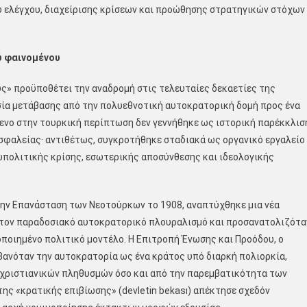
ύ ελέγχου, διαχείρισης κρίσεων και προώθησης στρατηγικών στόχων
ύ φαινομένου
ς» προϋποθέτει την αναδρομή στις τελευταίες δεκαετίες της
σία μετάβασης από την πολυεθνοτική αυτοκρατορική δομή προς ένα
ενο στην τουρκική περίπτωση δεν γεννήθηκε ως ιστορική παρέκκλισ
σφαλείας· αντιθέτως, συγκροτήθηκε σταδιακά ως οργανικό εργαλείο
ωπολιτικής κρίσης, εσωτερικής αποσύνθεσης και ιδεολογικής
την Επανάσταση των Νεοτούρκων το 1908, αναπτύχθηκε μια νέα
ά τον παραδοσιακό αυτοκρατορικό πλουραλισμό και προσανατολιζότα
ποιημένο πολιτικό μοντέλο. Η Επιτροπή Ένωσης και Προόδου, ο
βανόταν την αυτοκρατορία ως ένα κράτος υπό διαρκή πολιορκία,
ν χριστιανικών πληθυσμών όσο και από την παρεμβατικότητα των
της «κρατικής επιβίωσης» (devletin bekası) απέκτησε σχεδόν