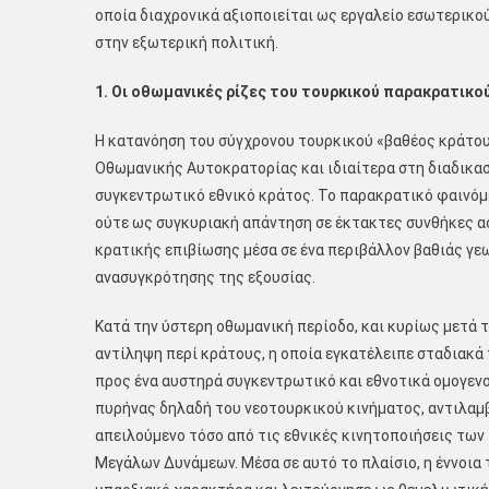
οποία διαχρονικά αξιοποιείται ως εργαλείο εσωτερικο
στην εξωτερική πολιτική.
1. Οι οθωμανικές ρίζες του τουρκικού παρακρατικο
Η κατανόηση του σύγχρονου τουρκικού «βαθέος κράτου
Οθωμανικής Αυτοκρατορίας και ιδιαίτερα στη διαδικα
συγκεντρωτικό εθνικό κράτος. Το παρακρατικό φαινόμ
ούτε ως συγκυριακή απάντηση σε έκτακτες συνθήκες α
κρατικής επιβίωσης μέσα σε ένα περιβάλλον βαθιάς γε
ανασυγκρότησης της εξουσίας.
Κατά την ύστερη οθωμανική περίοδο, και κυρίως μετά 
αντίληψη περί κράτους, η οποία εγκατέλειπε σταδιακ
προς ένα αυστηρά συγκεντρωτικό και εθνοτικά ομογενο
πυρήνας δηλαδή του νεοτουρκικού κινήματος, αντιλαμ
απειλούμενο τόσο από τις εθνικές κινητοποιήσεις τω
Μεγάλων Δυνάμεων. Μέσα σε αυτό το πλαίσιο, η έννοια 