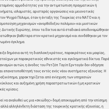
τεταμένες αρμοδιότητες για την αντιμετώπιση πραγματικών ή
ήματα, ισλαμιστές, αριστερές οργανώσεις και μειονοτικές
 τον Ψυχρό Πόλεμο, όταν η ένταξη της Τουρκίας στο ΝΑΤΟ και η
θεσμοποίηση μηχανισμών «ανορθόδοξου πολέμου» και μυστικών
της Δυτικής Ευρώπης, όπου τα δίκτυα αυτά σταδιακά αποδυναμώθηκαν
ματώθηκαν βαθύτερα στον κρατικό μηχανισμό και συνδέθηκαν με τον
νωμένο έγκλημα.
ιξε δημόσια αυτή τη διαπλοκή κράτους, παρακράτους και μαφίας,
τούχων με παρακρατικούς εθνικιστές και εγκληματικά δίκτυα. Παρ
χανισμών αυτών, η άνοδος του Ρετζέπ Ταγίπ Ερντογάν δεν οδήγησε
αι επανατοποθέτησή τους εντός ενός νέου συστήματος εξουσίας. Η
ραξικόπημα, χαρακτηρίζεται από ενίσχυση των υπηρεσιών
 κύκλους και αυξημένη χρήση παραστρατιωτικών ή μη κρατικών
κές κρίσεις.
ρεί να αναλυθεί ως μια «σκιώδης» δομή αποκομμένη από την επίσημη
η αλλά αλληλένδετη διάσταση της τουρκικής κρατικής εξουσίας, η