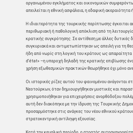
οργανωμένου εγκλήματος και οικονομικών συμφερόντων
απειλείται η εθνική ασφάλεια, η εδαφική ακεραιότητα 
Η ιδιαιτερότητα της τουρκικής περίπτωσης έγκειται α
περιθωριακή ή παθολογική απόκλιση από τη λειτουργία 
κρατικής συγκρότησης. Σε αντίθεση με άλλες δυτικές 
συγκυριακά και αντιμετωπίστηκαν ως απειλή για τη θε
ήδη από νωρίς στη λογική του κράτους ως απαραίτητα ε
d’état» –η υπεροχή δηλαδή της κρατικής επιβίωσης έν
χρήση εξωθεσμικών πρακτικών θεωρήθηκε όχι μόνο ανεκ
Οι ιστορικές ρίζες αυτού του φαινομένου ανάγονται σ
Νεοτούρκων, όταν δημιουργήθηκαν μυστικές και παραστ
χρησιμοποιήθηκαν για επιχειρήσεις ανορθόδοξου πολέ
αυτή δεν διακόπηκε με την ίδρυση της Τουρκικής Δημ
προσαρμόστηκε στις ανάγκες του νέου εθνικού κράτους
στρατοκεντρική αντίληψη εξουσίας.
Κατά την κεμαλική περίοδο, ο στρατός αυτοαναγορεύτη