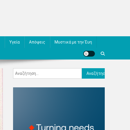
Υγεία
Απόψεις
Μυστικά με την Έυη
Αναζήτηση
για: