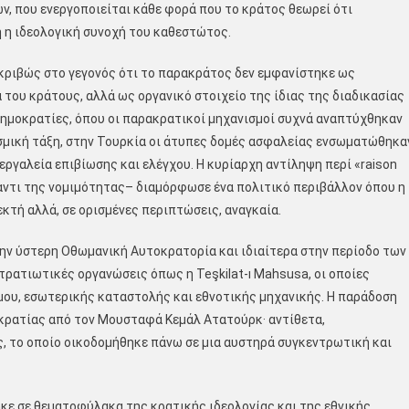
, που ενεργοποιείται κάθε φορά που το κράτος θεωρεί ότι
ή η ιδεολογική συνοχή του καθεστώτος.
κριβώς στο γεγονός ότι το παρακράτος δεν εμφανίστηκε ως
του κράτους, αλλά ως οργανικό στοιχείο της ίδιας της διαδικασίας
δημοκρατίες, όπου οι παρακρατικοί μηχανισμοί συχνά αναπτύχθηκαν
σμική τάξη, στην Τουρκία οι άτυπες δομές ασφαλείας ενσωματώθηκα
ργαλεία επιβίωσης και ελέγχου. Η κυρίαρχη αντίληψη περί «raison
αντι της νομιμότητας– διαμόρφωσε ένα πολιτικό περιβάλλον όπου η
τή αλλά, σε ορισμένες περιπτώσεις, αναγκαία.
την ύστερη Οθωμανική Αυτοκρατορία και ιδιαίτερα στην περίοδο των
ρατιωτικές οργανώσεις όπως η Teşkilat-ı Mahsusa, οι οποίες
μου, εσωτερικής καταστολής και εθνοτικής μηχανικής. Η παράδοση
οκρατίας από τον Μουσταφά Κεμάλ Ατατούρκ· αντίθετα,
, το οποίο οικοδομήθηκε πάνω σε μια αυστηρά συγκεντρωτική και
κε σε θεματοφύλακα της κρατικής ιδεολογίας και της εθνικής