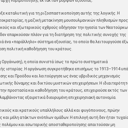
ή αρχή νομιμοποίησης έκτακτων μορφών εξουσίας.
ξε καταλυτική για τη ριζοσπαστικοποίηση αυτής της λογικής. Η
οκρατορίας, η μαζική μετακίνηση μουσουλμανικών πληθυσμών προς
ικούς και εξωτερικούς εχθρούς οδήγησαν την ηγεσία των Νεοτούρκω
 δεν επαρκούσαν πλέον για τη διατήρηση της πολιτικής συνοχής της
ά ένα «παράλληλο» σύστημα εξουσίας, το οποίο θα λειτουργούσε έξ
μεση πολιτική καθοδήγηση του κράτους.
κή Οργάνωση), η οποία συνιστά ίσως το πρώτο συστηματικά
κής ιστορίας. Η οργάνωση συγκροτήθηκε επισήμως το 1913–1914 υπ
ης και Προόδου και λειτούργησε ως ένας υβριδικός μηχανισμός
τικής δύναμης και δικτύου μυστικών επιχειρήσεων. Η ιδιαιτερότητ
ό την προστασία και καθοδήγηση του κράτους, επιχειρούσε εκτός των
λαμβάνοντας εξαιρετικά διευρυμένη επιχειρησιακή αυτονομία.
ωτικούς και κρατικούς υπαλλήλους αλλά και φυγόποινους, πρώην
ς και μέλη ατάκτων ενόπλων ομάδων. Η επιλογή αυτή δεν ήταν τυχαία
ς πολέμου και εσωτερικής αποσταθεροποίησης απαιτούσαν μη