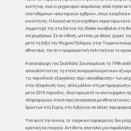
ενότητας, ενώ οι μηχανισμοί ασφαλείας απέκτησαν εκ
υποτιθέμενων «εσωτερικών εχθρών», όπως κουρδικά κιν
κοινότητες. Η λογική αυτή ενισχύθηκε περαιτέρω κατά
συμμετοχή της στα δίκτυα της Gladio συνέβαλαν στη 
επιχειρήσεων. Σε αντίθεση, ωστόσο, με άλλες χώρες 
μετά τη λήξη του Ψυχρού Πολέμου, στην Τουρκία ενσω
εθνικισμό, την αντιτρομοκρατική πολιτική και το οργα
Η αποκάλυψη του Σκάνδαλο Σουσουρλούκ το 1996 ανέδε
αποκαλύπτοντας τη στενή συνεργασία κρατικών αξιωμα
τις περιοδικές εξαγγελίες περί «εκκαθάρισης» των μη
στην εξαφάνισή τους, αλλά μάλλον στη μεταμόρφωση κ
μετα-2016 περίοδος, ιδιαίτερα μετά το αποτυχημένο π
πληροφοριών, στενότερη συνεργασία με εθνικιστικούς
δρώντων στη Συρία, στη Λιβύη και σε άλλες περιφερεια
Υπό αυτή την έννοια, το τουρκικό παρακράτος δεν μπο
κρατική λειτουργία. Αντίθετα, αποτελεί μια παράλληλ