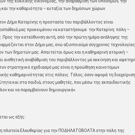
ών της κυκλικής οικονομίας, την αναβάθμιση των υποδομών, την
και την καθαριότητα – ευταξία των δημόσιων χώρων.
τον Δήμο Κατερίνης η προστασία του περιβάλλοντος είναι
σπάθειά μας προκειμένου να καταστήσουμε την Κατερίνη: πόλη –
. Προς την κατεύθυνση αυτή, από την πρώτη ημέρα ανάληψης της
φαρμόζονται στον Δήμο μας, ενώ αξιοποιούμε σύγχρονες τεχνολογίες
ν των δημοτών μας. Απαιτείται όμως και η καθημερινή ατομική –
αι αισθητική αναβάθμιση του περιβάλλοντος με εκκίνηση και αφετηρ
 στον στρατηγικό σχεδιασμό μας είναι η προώθηση καινοτόμων
ικής καθημερινότητας στις πόλεις. Τέλος, όσον αφορά τη διαχείρισ
τητα και στα παιδιά, στους μαθητές, που μέσω της εκπαιδευτικής
λον και να παρεμβαίνουν δημιουργικά».
ται ως εξής:
ς, η πλατεία Ελευθερίας για την ΠΟΔΗΛΑΤΟΒΟΛΤΑ στην πόλη της