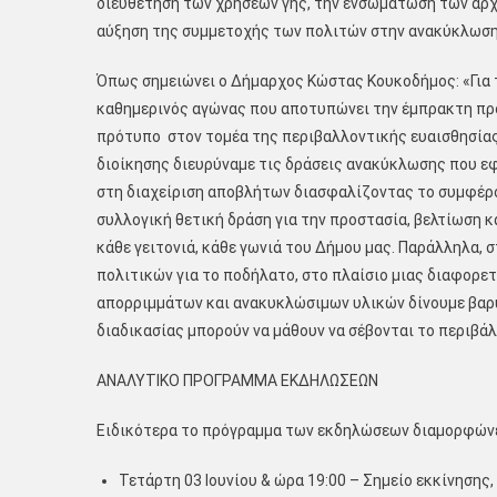
διευθέτηση των χρήσεων γης, την ενσωμάτωση των αρχ
αύξηση της συμμετοχής των πολιτών στην ανακύκλωση 
Όπως σημειώνει ο Δήμαρχος Κώστας Κουκοδήμος: «Για 
καθημερινός αγώνας που αποτυπώνει την έμπρακτη προ
πρότυπο στον τομέα της περιβαλλοντικής ευαισθησίας
διοίκησης διευρύναμε τις δράσεις ανακύκλωσης που ε
στη διαχείριση αποβλήτων διασφαλίζοντας το συμφέρο
συλλογική θετική δράση για την προστασία, βελτίωση κ
κάθε γειτονιά, κάθε γωνιά του Δήμου μας. Παράλληλα,
πολιτικών για το ποδήλατο, στο πλαίσιο μιας διαφορετ
απορριμμάτων και ανακυκλώσιμων υλικών δίνουμε βαρύ
διαδικασίας μπορούν να μάθουν να σέβονται το περιβάλ
ΑΝΑΛΥΤΙΚΟ ΠΡΟΓΡΑΜΜΑ ΕΚΔΗΛΩΣΕΩΝ
Ειδικότερα το πρόγραμμα των εκδηλώσεων διαμορφώνε
Τετάρτη 03 Ιουνίου & ώρα 19:00 – Σημείο εκκίνηση