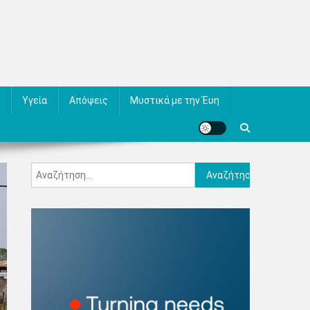
Υγεία
Απόψεις
Μυστικά με την Έυη
Αναζήτηση
για: