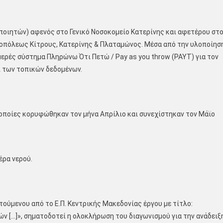
ιητών) αφενός στο Γενικό Νοσοκομείο Κατερίνης και αφετέρου στ
οπόλεως Κίτρους, Κατερίνης & Πλαταμώνος. Μέσα από την υλοποίησ
μερές σύστημα Πληρώνω Ότι Πετώ / Pay as you throw (PAYT) για τον
ι των τοπικών δεδομένων.
 οποίες κορυφώθηκαν τον μήνα Απρίλιο και συνεχίστηκαν τον Μάϊο
έρα νερού.
ούμενου από το Ε.Π. Κεντρικής Μακεδονίας έργου με τίτλο:
 […]», σηματοδοτεί η ολοκλήρωση του διαγωνισμού για την ανάδειξ