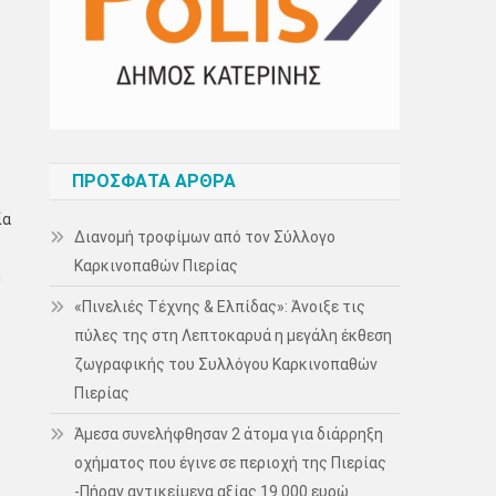
ΠΡΌΣΦΑΤΑ ΆΡΘΡΑ
ία
Διανομή τροφίμων από τον Σύλλογο
Καρκινοπαθών Πιερίας
η
«Πινελιές Τέχνης & Ελπίδας»: Άνοιξε τις
πύλες της στη Λεπτοκαρυά η μεγάλη έκθεση
ζωγραφικής του Συλλόγου Καρκινοπαθών
Πιερίας
Άμεσα συνελήφθησαν 2 άτομα για διάρρηξη
οχήματος που έγινε σε περιοχή της Πιερίας
-Πήραν αντικείμενα αξίας 19.000 ευρώ