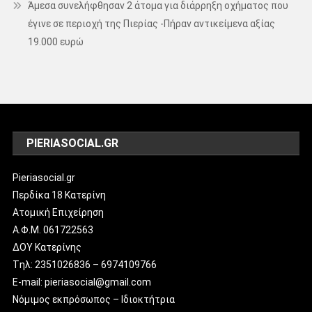
Άμεσα συνελήφθησαν 2 άτομα για διάρρηξη οχήματος που
έγινε σε περιοχή της Πιερίας -Πήραν αντικείμενα αξίας
19.000 ευρώ
PIERIASOCIAL.GR
Pieriasocial.gr
Περδίκα 18 Κατερίνη
Ατομική Επιχείρηση
Α.Φ.Μ. 061722563
ΔΟΥ Κατερίνης
Tηλ: 2351026836 – 6974109766
E-mail: pieriasocial@gmail.com
Νόμιμος εκπρόσωπος – Ιδιοκτήτρια