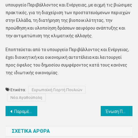
υπουργείο Περιβάλλοντος και Ενέργειας, με αιχμή τις βιώσιμες
πρακτικές, για τη διαχείριση των προστατευόμενων περιοχών
στην Ελλάδα, τη διατήρηση της βιοποικιλότητας, την
προώθηση και υλοποίηση δράσεων αειφόρου ανάπτυξης και
την αντιμετώπιση της κλιματικής αλλαγής.
Εποπτεύεται από το υπουργείο Περιβάλλοντος και Ενέργειας,
έχει διοικητική και οικονομική αυτοτέλεια και λειτουργεί
προς όφελος του δημοσίου συμφέροντος κατά τους κανόνες
της ιδιωτικής οικονομίας.
Ετικέτα:
Ευρωπαϊκή Γιορτή Πουλιών
Νέα Αγαθούπολη
Πλοήγηση
Παραμένουν στον Δήμο Κατερίνης οι 26 συμβασιούχοι στην υπηρεσία καθαριότητας
Ένωση Ποντίων Πιερίας: Αγιασμός για την έναρξη της νέας πολιτιστικής χρονιάς
άρθρων
ΣΧΕΤΙΚΑ ΑΡΘΡΑ