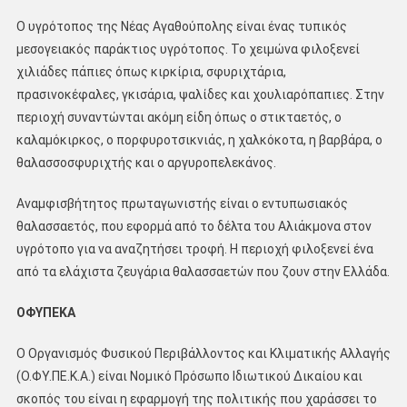
Ο υγρότοπος της Νέας Αγαθούπολης είναι ένας τυπικός
μεσογειακός παράκτιος υγρότοπος. Το χειμώνα φιλοξενεί
χιλιάδες πάπιες όπως κιρκίρια, σφυριχτάρια,
πρασινοκέφαλες, γκισάρια, ψαλίδες και χουλιαρόπαπιες. Στην
περιοχή συναντώνται ακόμη είδη όπως ο στικταετός, ο
καλαμόκιρκος, ο πορφυροτσικνιάς, η χαλκόκοτα, η βαρβάρα, ο
θαλασσοσφυριχτής και ο αργυροπελεκάνος.
Αναμφισβήτητος πρωταγωνιστής είναι ο εντυπωσιακός
θαλασσαετός, που εφορμά από το δέλτα του Αλιάκμονα στον
υγρότοπο για να αναζητήσει τροφή. Η περιοχή φιλοξενεί ένα
από τα ελάχιστα ζευγάρια θαλασσαετών που ζουν στην Ελλάδα.
ΟΦΥΠΕ
ΚΑ
Ο Οργανισμός Φυσικού Περιβάλλοντος και Κλιματικής Αλλαγής
(Ο.ΦΥ.ΠΕ.Κ.Α.) είναι Νομικό Πρόσωπο Ιδιωτικού Δικαίου και
σκοπός του είναι η εφαρμογή της πολιτικής που χαράσσει το