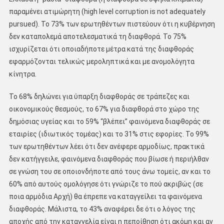
παραμένει ατιμώρητη (high level corruption is not adequately
pursued). To 73% των ερωτηθέντων πιστεύουν ότι η κυβέρνηση
δεν καταπολεμά αποτελεσματικά τη διαφθορά. Το 75%
ισχυρίζεται ότι οποιαδήποτε μέτρα κατά της διαφθοράς
εφαρμόζονται τελικώς μεροληπτικά και με ανομολόγητα
κίνητρα.
Το 68% δηλώνει για ύπαρξη διαφθοράς σε τράπεζες και
οικονομικούς θεσμούς, το 67% για διαφθορά στο χώρο της
δημόσιας υγείας και το 59% ‘‘βλέπει’’ φαινόμενα διαφθοράς σε
εταιρίες (ιδιωτικός τομέας) και το 31% στις εφορίες. Το 99%
των ερωτηθέντων λέει ότι δεν ανέφερε αρμοδίως, πρακτικά
δεν κατήγγειλε, φαινόμενα διαφθοράς που βίωσε ή περιήλθαν
σε γνώση του σε οποιονδήποτε από τους άνω τομείς, αν και το
60% από αυτούς ομολόγησε ότι γνώριζε το πού ακριβώς (σε
ποια αρμόδια Αρχή) θα έπρεπε να καταγγείλει τα φαινόμενα
διαφθοράς. Μάλιστα, το 43% αναφέρει δε ότι ο λόγος της
αποχής από την καταγγελία είναι η πεποίθηση ότι ακόμη και αν