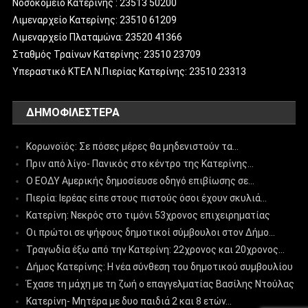
Νοσοκομείο Κατερίνης : 23513 50200
Λιμεναρχείο Κατερίνης: 23510 61209
Λιμεναρχείο Πλαταμώνα: 23520 41366
Σταθμός Τραίνων Κατερίνης: 23510 23709
Υπεραστικό ΚΤΕΛ Ν.Πιερίας Κατερίνης: 23510 23313
ΔΗΜΟΦΙΛΈΣΤΕΡΑ
Κορωνοϊός: Σε πόσες μέρες θα μηδενιστούν τα…
Πριν από λίγο- Πανικός στο κέντρο της Κατερίνης…
Ο ΕΟΔΥ Αμερικής δημοσίευσε οδηγό επιβίωσης σε…
Πιερία: Ιερέας είπε στους πιστούς όσοι έχουν σκυλιά…
Κατερίνη: Νεκρός στο τιμόνι 53χρονος επιχειρηματίας
Οι πρώτοι σε ψήφους δημοτικοί σύμβουλοι στον Δήμο…
Τραγωδία έξω από την Κατερίνη: 22χρονος και 20χρονος…
Δήμος Κατερίνης: Η νέα σύνθεση του δημοτικού συμβουλίου
Έχασε τη μάχη με τη ζωή ο επαγγελματίας Βασίλης Ντούλας
Κατερίνη- Μητέρα με δυο παιδιά 2 και 8 ετών…