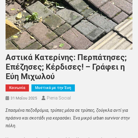
Αστικά Κατερίνης: Περπάτησες;
Επέζησες; Κέρδισες! – Γράφει η
Εύη Μιχωλού
Κοινωνία
Μυστικά με την Έυη
Pieria Social
31 Μαΐου 2025
Σπασμένα πεζοδρόμια, τρύπες μέσα σε τρύπες, ζούγκλα αντί για
πράσινο και σκοτάδι για κερασάκι. Ένα μικρό urban survivor στην
πόλη.