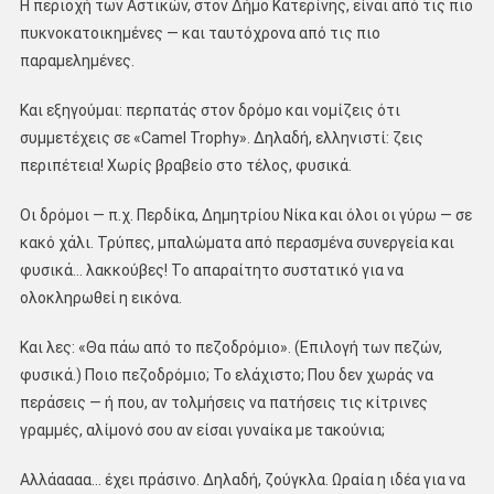
Η περιοχή των Αστικών, στον Δήμο Κατερίνης, είναι από τις πιο
πυκνοκατοικημένες — και ταυτόχρονα από τις πιο
παραμελημένες.
Και εξηγούμαι: περπατάς στον δρόμο και νομίζεις ότι
συμμετέχεις σε «Camel Trophy». Δηλαδή, ελληνιστί: ζεις
περιπέτεια! Χωρίς βραβείο στο τέλος, φυσικά.
Οι δρόμοι — π.χ. Περδίκα, Δημητρίου Νίκα και όλοι οι γύρω — σε
κακό χάλι. Τρύπες, μπαλώματα από περασμένα συνεργεία και
φυσικά… λακκούβες! Το απαραίτητο συστατικό για να
ολοκληρωθεί η εικόνα.
Και λες: «Θα πάω από το πεζοδρόμιο». (Επιλογή των πεζών,
φυσικά.) Ποιο πεζοδρόμιο; Το ελάχιστο; Που δεν χωράς να
περάσεις — ή που, αν τολμήσεις να πατήσεις τις κίτρινες
γραμμές, αλίμονό σου αν είσαι γυναίκα με τακούνια;
Αλλάαααα… έχει πράσινο. Δηλαδή, ζούγκλα. Ωραία η ιδέα για να