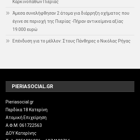
Καρκινοπαθών Πιερίας
Άμεσα συνελήφθησαν 2 άτομα για διάρρηξη οχήματος που
έγινε σε περιοχή της Πιερίας -Πήραν αντικείμενα αξίας
19.000 ευρώ
Επένδυση για το μέλλον: Στους Πάνθηρες ο Νικόλας Ρήγας
PIERIASOCIAL.GR
Pieriasocial.gr
Περδίκα 18 Κατερίνη
Ατομική Επιχείρηση
Α.Φ.Μ. 061722563
ΔΟΥ Κατερίνης