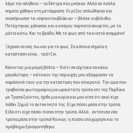
λέμε την αλήθεια – τα δέντρα που μπήκαν. Αλλά σε πολλά
σημεία χάθηκε στη μετάφραση. Οι ρίζες απλώθηκαν και
ανασήκωσαν τα «σφηνοτουβλάκια» — βλέπε: κυβόλιθοι.
Πετάχτηκαν, χάλασαν, και ο κόσμος περπατά σκυφτός, με τα
μάτια κάτω. Και το βράδυ; Με το φως από τα κινητά αναμμένο!
Ξέχασα να σας πω και για το φως. Σε κάποια σημεία η
κατάσταση είναι… τράτζικ.
Κάνοντας μια μικρή βόλτα — διότι σκιάχτηκα να κάνω
μεγαλύτερη — κάτοικοι της περιοχής μου εξέφρασαν τα
παράπονά τους για την κατάσταση που επικρατεί. Την ώρα που
τραβούσα φωτογραφία μια ωραιότατη τρύπα επί της Περδίκα
με Τραπεζούντος, ήρθε μια κυρία και μου είπε ότι εκεί είχε
πάθει ζημιά το αυτοκίνητό της. Είχε πέσει μέσα στην τρύπα.
Είδα ότι είχε πέσει πίσσα στην τρύπα. Αλλά… εντόπισα νέα
τρύπα μέσα στην τρύπα! Κοινώς: η πίσσα υποχώρησε και το
πρόβλημα ξαναγεννήθηκε.