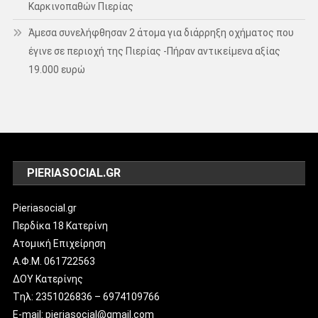
Καρκινοπαθών Πιερίας
Άμεσα συνελήφθησαν 2 άτομα για διάρρηξη οχήματος που
έγινε σε περιοχή της Πιερίας -Πήραν αντικείμενα αξίας
19.000 ευρώ
PIERIASOCIAL.GR
Pieriasocial.gr
Περδίκα 18 Κατερίνη
Ατομική Επιχείρηση
Α.Φ.Μ. 061722563
ΔΟΥ Κατερίνης
Tηλ: 2351026836 – 6974109766
E-mail: pieriasocial@gmail.com