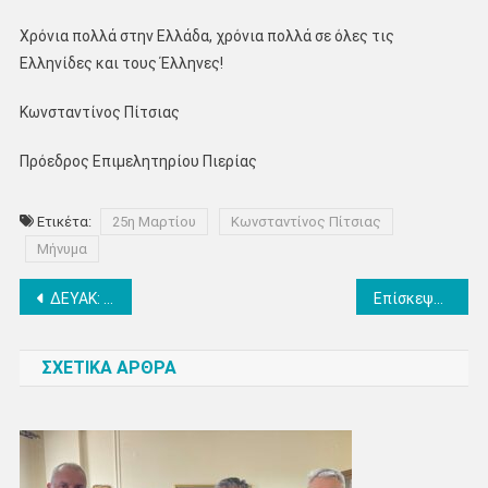
Χρόνια πολλά στην Ελλάδα, χρόνια πολλά σε όλες τις
Ελληνίδες και τους Έλληνες!
Κωνσταντίνος Πίτσιας
Πρόεδρος Επιμελητηρίου Πιερίας
Ετικέτα:
25η Μαρτίου
Κωνσταντίνος Πίτσιας
Μήνυμα
Πλοήγηση
ΔΕΥΑΚ: Ενημερωτικές δράσεις για την Παγκόσμια Ημέρα Νερού
Επίσκεψη του Διοικητικού Συμβουλίου του ΟΡΦΕΟ στην Αντιπεριφερειάρχη Πιερίας Σοφία Μαυρίδου
άρθρων
ΣΧΕΤΙΚΑ ΑΡΘΡΑ