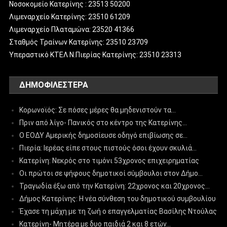
Νοσοκομείο Κατερίνης : 23513 50200
Λιμεναρχείο Κατερίνης: 23510 61209
Λιμεναρχείο Πλαταμώνα: 23520 41366
Σταθμός Τραίνων Κατερίνης: 23510 23709
Υπεραστικό ΚΤΕΛ Ν.Πιερίας Κατερίνης: 23510 23313
ΔΗΜΟΦΙΛΈΣΤΕΡΑ
Κορωνοϊός: Σε πόσες μέρες θα μηδενιστούν τα…
Πριν από λίγο- Πανικός στο κέντρο της Κατερίνης…
Ο ΕΟΔΥ Αμερικής δημοσίευσε οδηγό επιβίωσης σε…
Πιερία: Ιερέας είπε στους πιστούς όσοι έχουν σκυλιά…
Κατερίνη: Νεκρός στο τιμόνι 53χρονος επιχειρηματίας
Οι πρώτοι σε ψήφους δημοτικοί σύμβουλοι στον Δήμο…
Τραγωδία έξω από την Κατερίνη: 22χρονος και 20χρονος…
Δήμος Κατερίνης: Η νέα σύνθεση του δημοτικού συμβουλίου
Έχασε τη μάχη με τη ζωή ο επαγγελματίας Βασίλης Ντούλας
Κατερίνη- Μητέρα με δυο παιδιά 2 και 8 ετών…