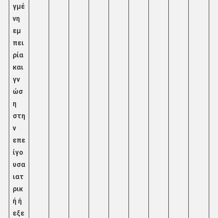
γμέ
νη
εμ
πει
ρία
και
γν
ώσ
η
στη
ν
επε
ίγο
υσα
ιατ
ρικ
ή ή
εξε