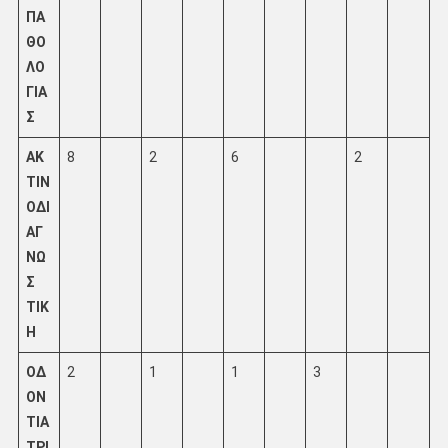
ΠΑ
ΘΟ
ΛΟ
ΓΙΑ
Σ
ΑΚ
8
2
6
2
ΤΙΝ
ΟΔΙ
ΑΓ
ΝΩ
Σ
ΤΙΚ
Η
ΟΔ
2
1
1
3
ΟΝ
ΤΙΑ
ΤΡΙ