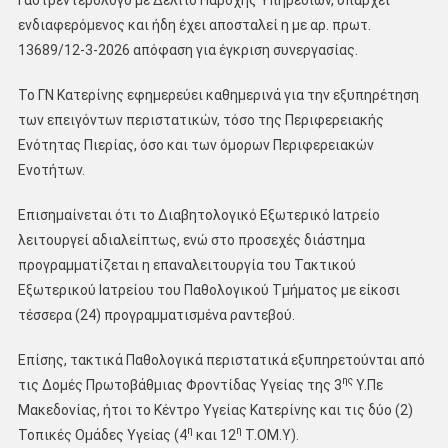
Γαστρεντερολόγο με Δελτίο Παροχής Υπηρεσιών, υπάρχει
ενδιαφερόμενος και ήδη έχει αποσταλεί η με αρ. πρωτ.
13689/12-3-2026 απόφαση για έγκριση συνεργασίας.
Το ΓΝ Κατερίνης εφημερεύει καθημερινά για την εξυπηρέτηση
των επειγόντων περιστατικών, τόσο της Περιφερειακής
Ενότητας Πιερίας, όσο και των όμορων Περιφερειακών
Ενοτήτων.
Επισημαίνεται ότι το Διαβητολογικό Εξωτερικό Ιατρείο
λειτουργεί αδιαλείπτως, ενώ στο προσεχές διάστημα
προγραμματίζεται η επαναλειτουργία του Τακτικού
Εξωτερικού Ιατρείου του Παθολογικού Τμήματος με είκοσι
τέσσερα (24) προγραμματισμένα ραντεβού.
Επίσης, τακτικά Παθολογικά περιστατικά εξυπηρετούνται από
ης
τις Δομές Πρωτοβάθμιας Φροντίδας Υγείας της 3
Υ.Πε
Μακεδονίας, ήτοι το Κέντρο Υγείας Κατερίνης και τις δύο (2)
η
η
Τοπικές Ομάδες Υγείας (4
και 12
Τ.ΟΜ.Υ).