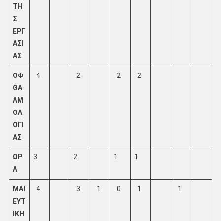
ΤΗ
Σ
ΕΡΓ
ΑΣΙ
ΑΣ
ΟΦ
4
2
2
2
ΘΑ
ΛΜ
ΟΛ
ΟΓΙ
ΑΣ
ΩΡ
3
2
1
1
Λ
ΜΑΙ
4
3
1
0
1
1
ΕΥΤ
ΙΚΗ