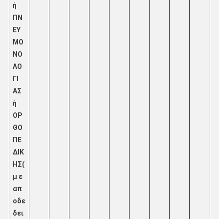
ή
ΠΝ
ΕΥ
ΜΟ
ΝΟ
ΛΟ
ΓΙ
ΑΣ
ή
ΟΡ
ΘΟ
ΠΕ
ΔΙΚ
ΗΣ(
μ
ε
απ
οδε
δει