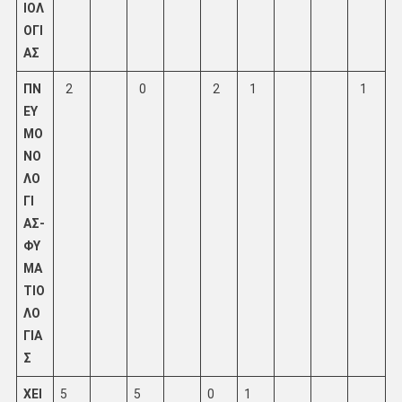
ΙΟΛ
ΟΓΙ
ΑΣ
ΠΝ
2
0
2
1
1
ΕΥ
ΜΟ
ΝΟ
ΛΟ
ΓΙ
ΑΣ-
ΦΥ
ΜΑ
ΤΙΟ
ΛΟ
ΓΙΑ
Σ
ΧΕΙ
5
5
0
1