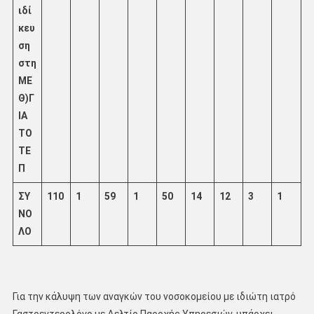
ιδί
κευ
ση
στη
ΜΕ
Θ)Γ
ΙΑ
ΤΟ
ΤΕ
Π
ΣΥ
110
1
59
1
50
14
12
3
1
ΝΟ
ΛΟ
Για την κάλυψη των αναγκών του νοσοκομείου με ιδιώτη ιατρό