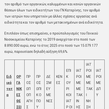
τον αριθμό των οργανικών, καλυμμένων και κενών οργανικών
θέσεων όλων των ειδικοτήτων του ΓΝ Κατερίνης, τον αριθμό
των ιατρών που υπηρετούν με άλλες σχέσεις εργασίας ανά
ειδικότητα και τον αριθμό των μετακινημένων ανά ειδικότητα.
Επιπλέον όπως επισημαίνει, ο προϋπολογισμός του Γενικού
Νοσοκομείου Κατερίνης το 2019 ανερχόταν στο ποσό των
8.890.000 ευρώ, ενώ το έτος 2025 στο ποσό των 15.079.177
ευρώ, παρουσίασε δηλαδή αύξηση 69,6%.
ΙΑΤ
ΕΠΙ
ΙΑΤ
ΡΟΙ
ΙΑΤ
Ειδ
ΟΡ
ΠΡ
ΠΡ
ΔΕ
ΚΕΝ
Κ
ΡΟΙ
ΜΕ
ΡΟΙ
ικό
ΓΑ
ΟΣ
ΟΣ
ΣΜ
ΕΣ
ΟΥ
ΜΕ
ΜΕ
ΜΕ
τητ
ΝΙΚ
ΩΠ
ΩΠΙ
ΕΥ
ΡΙ
ΜΕ
ΤΑΚ
ΔΠ
α
ΕΣ
ΟΠ
Κ Ο
ΜΕ
ΚΟΙ
ΤΑΚ
Ι
Υ
ΘΕ
ΑΓΗ
ΠΟ
ΝΕΣ
ΙΑΤ
ΙΝ
ΝΗ
ΣΕΙ
Σ
Υ
Ρ ΟΙ
ΗΣ
ΣΗ