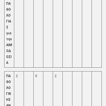
ΠΑ
ΘΟ
ΛΟ
ΓΙΑ
Σ
για
την
ΑΙΜ
ΟΔ
ΟΣΙ
Α
ΠΑ
2
0
2
ΘΟ
ΛΟ
ΓΙΚ
ΗΣ
ΑΝ