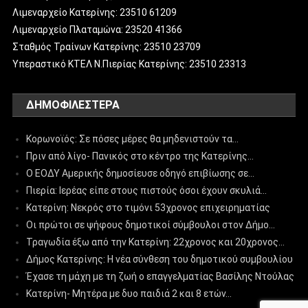
Λιμεναρχείο Κατερίνης: 23510 61209
Λιμεναρχείο Πλαταμώνα: 23520 41366
Σταθμός Τραίνων Κατερίνης: 23510 23709
Υπεραστικό ΚΤΕΛ Ν.Πιερίας Κατερίνης: 23510 23313
ΔΗΜΟΦΙΛΈΣΤΕΡΑ
Κορωνοϊός: Σε πόσες μέρες θα μηδενιστούν τα…
Πριν από λίγο- Πανικός στο κέντρο της Κατερίνης…
Ο ΕΟΔΥ Αμερικής δημοσίευσε οδηγό επιβίωσης σε…
Πιερία: Ιερέας είπε στους πιστούς όσοι έχουν σκυλιά…
Κατερίνη: Νεκρός στο τιμόνι 53χρονος επιχειρηματίας
Οι πρώτοι σε ψήφους δημοτικοί σύμβουλοι στον Δήμο…
Τραγωδία έξω από την Κατερίνη: 22χρονος και 20χρονος…
Δήμος Κατερίνης: Η νέα σύνθεση του δημοτικού συμβουλίου
Έχασε τη μάχη με τη ζωή ο επαγγελματίας Βασίλης Ντούλας
Κατερίνη- Μητέρα με δυο παιδιά 2 και 8 ετών…