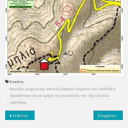
Ετικέτα:
Μονάδα Διαχείρισης Εθνικού Πάρκου Ολύμπου του ΟΦΥΠΕΚΑ:
Οριοθέτηση και εκτίμηση της πυρκαγιάς της 14ης Ιουλίου
ΟΦΥΠΕΚΑ
Πλοήγηση
Η Αντιπεριφερειάρχης Πιερίας και ο Δήμαρχος Κατερίνης σε αυτοψία των εργασιών καθαρισμού της Τάφρου Κορινού – Ρέμα Κλεφτοπήγαδο στον Κάτω Αγ. Ιωάννη
Επικράτηση πολύ υψηλών θερμοκρασιών στην χώρα -Εκδήλωση καταιγίδων στα βόρεια το Σάββατο (20/7) -Μικρή υποχώρηση της θερμοκρασίας την Κυριακή (21/07)
άρθρων