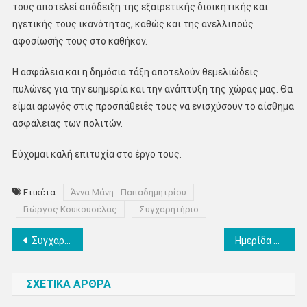
τους αποτελεί απόδειξη της εξαιρετικής διοικητικής και
ηγετικής τους ικανότητας, καθώς και της ανελλιπούς
αφοσίωσής τους στο καθήκον.
Η ασφάλεια και η δημόσια τάξη αποτελούν θεμελιώδεις
πυλώνες για την ευημερία και την ανάπτυξη της χώρας μας. Θα
είμαι αρωγός στις προσπάθειές τους να ενισχύσουν το αίσθημα
ασφάλειας των πολιτών.
Εύχομαι καλή επιτυχία στο έργο τους.
Ετικέτα:
Άννα Μάνη - Παπαδημητρίου
Γιώργος Κουκουσέλας
Συγχαρητήριο
Πλοήγηση
Συγχαρητήριο μήνυμα της Αντιπεριφερειάρχη Πιερίας Σοφίας Μαυρίδου για την προαγωγή του Γεωργίου Κουκουσέλα στο αξίωμα του Αστυνομικού Διευθυντή
Ημερίδα του «Ολύμπιος Ζευς»-Κατερίνη της ΑΧΕΠΑ ΕΛΛΑΣ «Άνθρωπος και μέλλον 4.0» – Ανιχνεύοντας την καινοτομία στην εποχή της Τεχνικής Νοημοσύνης
άρθρων
ΣΧΕΤΙΚΑ ΑΡΘΡΑ