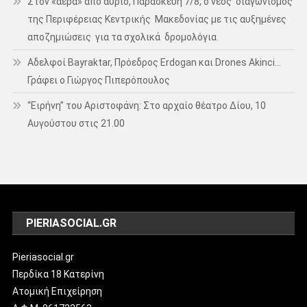
Στον «αέρα» από αύριο, Παρασκευή 7/8, ο νέος διαγωνισμός
της Περιφέρειας Κεντρικής Μακεδονίας με τις αυξημένες
αποζημιώσεις για τα σχολικά δρομολόγια
Αδελφοί Bayraktar, Πρόεδρος Erdogan και Drones Akinci…
Γράφει ο Γιώργος Πιπερόπουλος
“Ειρήνη” του Αριστοφάνη: Στο αρχαίο θέατρο Δίου, 10
Αυγούστου στις 21.00
PIERIASOCIAL.GR
Pieriasocial.gr
Περδίκα 18 Κατερίνη
Ατομική Επιχείρηση