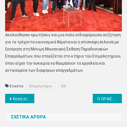
Ακολούθησαν ερωτήσεις και μια πολύ ενδιαφέρουσα συζήτηση
για τα τρέχοντα οικονομικά θέματα και η επίσκεψη έκλεισε με
ξενάγηση στη Μόνιμη Μουσειακή Έκθεση Παραδοσιακών
Επαγγελμάτων, που στεγάζεται στο κτήριο του Επιμελητηρίου,
όπου είχαν την ευκαιρία να θαυμάσουν τα εργαλεία και
αντικείμενα των διαφόρων επαγγελμάτων.
Ετικέτα:
Επιμελητήριο
ΙΕΚ
Πλοήγηση
Κοπή πίτας στο πολιτικό γραφείο του Φώντα Μπαραλιάκου
Ο ΟΡ.ΦΕ.Ο. και η Εθελοντική Ομάδα «Ο τόπος μου» παρουσίασαν την ποιητική συλλογή «Ελευσίς»
άρθρων
ΣΧΕΤΙΚΑ ΑΡΘΡΑ