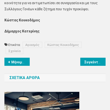
κοινότητα για να αντιμετωπίσει σε συνεργασία και με τους
Συλλόγους Γονέων κάθε ζήτημα που τυχόν προκύψει.
Κώστας Κουκοδήμος
Δήμαρχος Κατερίνης
Ετικέτα:
Αγιασμός
Κώστας Κουκοδήμος
Σχολεία
Πλοήγηση
Μήνυμα του βουλευτή Πιερίας Σπύρου Κουλκουδίνα για την έναρξη της νέας σχολικής χρονιάς
Συγκέντρωση ειδών πρώτης ανάγκης για τους πλημμυροπαθείς της Θεσσαλίας από το Επιμελητήριο Πιερίας
άρθρων
ΣΧΕΤΙΚΑ ΑΡΘΡΑ