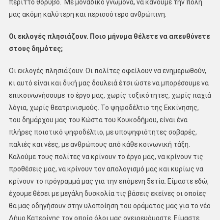
περιττό θόρυβο. Με μοναδικό γνώμονα, να κάνουμε την πόλη
μας ακόμη καλύτερη και περισσότερο ανθρώπινη.
Οι εκλογές πλησιάζουν. Ποιο μήνυμα θέλετε να απευθύνετε
στους δημότες;
Οι εκλογές πλησιάζουν. Οι πολίτες οφείλουν να ενημερωθούν,
κι αυτό είναι και δική μας δουλειά έτσι ώστε να μπορέσουμε να
επικοινωνήσουμε το έργο μας, χωρίς τοξικότητες, χωρίς παχιά
λόγια, χωρίς θεατρινισμούς. Το ψηφοδέλτιο της Εκκίνησης,
του δημάρχου μας του Κώστα του Κουκοδήμου, είναι ένα
πλήρες ποιοτικό ψηφοδέλτιο, με υποψηφιότητες σοβαρές,
παλιές και νέες, με ανθρώπους από κάθε κοινωνική τάξη.
Καλούμε τους πολίτες να κρίνουν το έργο μας, να κρίνουν τις
προθέσεις μας, να κρίνουν τον απολογισμό μας και κυρίως να
κρίνουν το πρόγραμμά μας για την επόμενη 5ετία. Είμαστε εδώ,
έχουμε θέσει με μεγάλη δυσκολία τις βάσεις εκείνες οι οποίες
θα μας οδηγήσουν στην υλοποίηση του οράματος μας για το νέο
Δήμο Κατερίνης τον οποίο όλοι μας ονειρευόμαστε. Είμαστε