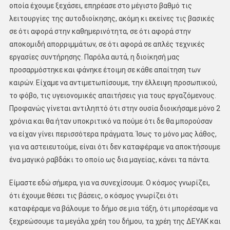
οποία έχουμε ξεχάσει, επηρέασε στο μέγιστο βαθμό τις
λειτουργίες της αυτοδιοίκησης, ακόμη κι εκείνες τις βασικές
σε ότι αφορά στην καθημερινότητα, σε ότι αφορά στην
αποκομιδή απορριμμάτων, σε ότι αφορά σε απλές τεχνικές
εργασίες συντήρησης. Παρόλα αυτά, η διοίκησή μας
προσαρμόστηκε και φάνηκε έτοιμη σε κάθε απαίτηση των
καιρών. Είχαμε να αντιμετωπίσουμε, την έλλειψη προσωπικού,
το φόβο, τις υγειονομικές απαιτήσεις για τους εργαζόμενους.
Προφανώς γίνεται αντιληπτό ότι στην ουσία διοικήσαμε μόνο 2
χρόνια και θα ήταν υποκριτικό να πούμε ότι δε θα μπορούσαν
να είχαν γίνει περισσότερα πράγματα. Ίσως το μόνο μας λάθος,
για να αστειευτούμε, είναι ότι δεν καταφέραμε να αποκτήσουμε
ένα μαγικό ραβδάκι το οποίο ως δια μαγείας, κάνει τα πάντα.
Είμαστε εδώ σήμερα, για να συνεχίσουμε. Ο κόσμος γνωρίζει,
ότι έχουμε θέσει τις βάσεις, ο κόσμος γνωρίζει ότι
καταφέραμε να βάλουμε το δήμο σε μια τάξη, ότι μπορέσαμε να
ξεχρεώσουμε τα μεγάλα χρέη του δήμου, τα χρέη της ΔΕΥΑΚ και