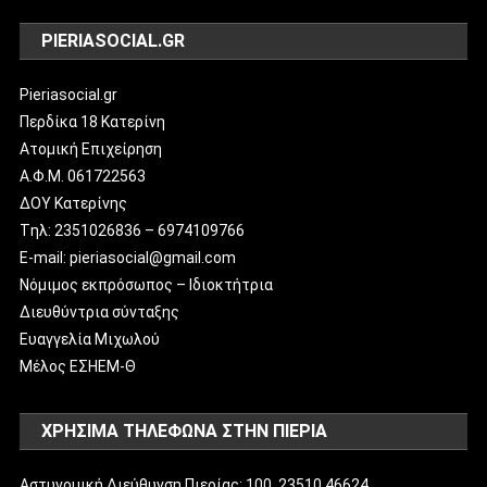
PIERIASOCIAL.GR
Pieriasocial.gr
Περδίκα 18 Κατερίνη
Ατομική Επιχείρηση
Α.Φ.Μ. 061722563
ΔΟΥ Κατερίνης
Tηλ: 2351026836 – 6974109766
E-mail: pieriasocial@gmail.com
Νόμιμος εκπρόσωπος – Ιδιοκτήτρια
Διευθύντρια σύνταξης
Ευαγγελία Μιχωλού
Μέλος ΕΣΗΕΜ-Θ
ΧΡΗΣΙΜΑ ΤΗΛΕΦΩΝΑ ΣΤΗΝ ΠΙΕΡΙΑ
Αστυνομική Διεύθυνση Πιερίας: 100, 23510 46624