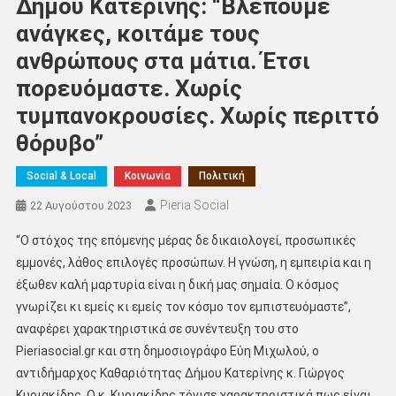
Δήμου Κατερίνης: “Βλέπουμε
ανάγκες, κοιτάμε τους
ανθρώπους στα μάτια. Έτσι
πορευόμαστε. Χωρίς
τυμπανοκρουσίες. Χωρίς περιττό
θόρυβο”
Social & Local
Κοινωνία
Πολιτική
Pieria Social
22 Αυγούστου 2023
“Ο στόχος της επόμενης μέρας δε δικαιολογεί, προσωπικές
εμμονές, λάθος επιλογές προσώπων. Η γνώση, η εμπειρία και η
έξωθεν καλή μαρτυρία είναι η δική μας σημαία. Ο κόσμος
γνωρίζει κι εμείς κι εμείς τον κόσμο τον εμπιστευόμαστε”,
αναφέρει χαρακτηριστικά σε συνέντευξη του στο
Pieriasocial.gr και στη δημοσιογράφο Εύη Μιχωλού, ο
αντιδήμαρχος Καθαριότητας Δήμου Κατερίνης κ. Γιώργος
Κυριακίδης. Ο κ. Κυριακίδης τόνισε χαρακτηριστικά πως είναι