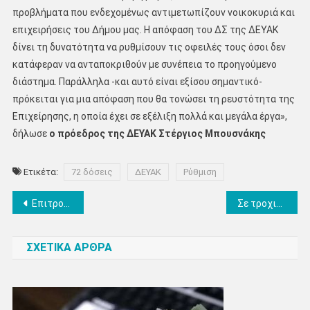
προβλήματα που ενδεχομένως αντιμετωπίζουν νοικοκυριά και
επιχειρήσεις του Δήμου μας. Η απόφαση του ΔΣ της ΔΕΥΑΚ
δίνει τη δυνατότητα να ρυθμίσουν τις οφειλές τους όσοι δεν
κατάφεραν να ανταποκριθούν με συνέπεια το προηγούμενο
διάστημα. Παράλληλα -και αυτό είναι εξίσου σημαντικό-
πρόκειται για μια απόφαση που θα τονώσει τη ρευστότητα της
Επιχείρησης, η οποία έχει σε εξέλιξη πολλά και μεγάλα έργα»,
δήλωσε
ο πρόεδρος της ΔΕΥΑΚ Στέργιος Μπουσνάκης
Ετικέτα:
72 δόσεις
ΔΕΥΑΚ
Ρύθμιση
Πλοήγηση
Επιτροπή εργαζομένων στο Δήμο Δίου Ολύμπου: “Να αναγνωριστεί ότι καλύπτουμε πάγιες και διαρκείς ανάγκες και να παραμείνουμε στις θέσεις μας με ορίζοντα τη μονιμοποίησή μας”
Σε τροχιά υλοποίησης ένα ακόμη σημαντικό τεχνικό έργο υποδομής από την Π.Ε. Πιερίας στο συγκρότημα φιλανθρωπικών Ιδρυμάτων της Μητρόπολης
άρθρων
ΣΧΕΤΙΚΑ ΑΡΘΡΑ