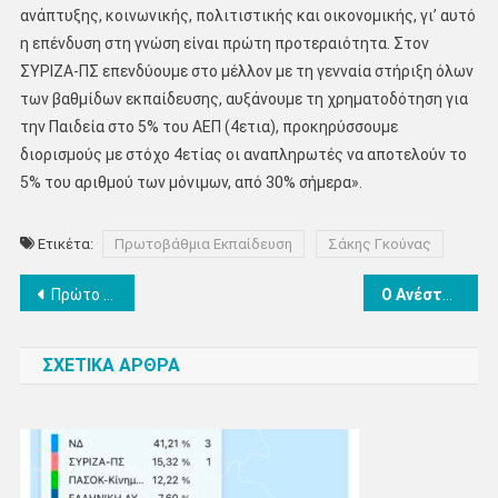
ανάπτυξης, κοινωνικής, πολιτιστικής και οικονομικής, γι’ αυτό
η επένδυση στη γνώση είναι πρώτη προτεραιότητα. Στον
ΣΥΡΙΖΑ-ΠΣ επενδύουμε στο μέλλον με τη γενναία στήριξη όλων
των βαθμίδων εκπαίδευσης, αυξάνουμε τη χρηματοδότηση για
την Παιδεία στο 5% του ΑΕΠ (4ετια), προκηρύσσουμε
διορισμούς με στόχο 4ετίας οι αναπληρωτές να αποτελούν το
5% του αριθμού των μόνιμων, από 30% σήμερα».
Ετικέτα:
Πρωτοβάθμια Εκπαίδευση
Σάκης Γκούνας
Πλοήγηση
Πρώτο Παιδικό Φεστιβάλ Παραδοσιακών Χορών Δήμου Δίου-Ολύμπου «Τάκης Μακρής» στις 24 Μαΐου με τη συμμετοχή 250 χορευτών από 8 πολιτιστικούς συλλόγους
Ο Ανέστης με τον Ανέστη στο Πάρκο!… Γλυκό «πιπεράτο» του Καθηγητή Πιπερόπουλου
άρθρων
ΣΧΕΤΙΚΑ ΑΡΘΡΑ