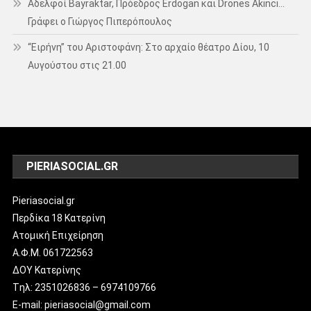
Αδελφοί Bayraktar, Πρόεδρος Erdogan και Drones Akinci…
Γράφει ο Γιώργος Πιπερόπουλος
“Ειρήνη” του Αριστοφάνη: Στο αρχαίο θέατρο Δίου, 10
Αυγούστου στις 21.00
PIERIASOCIAL.GR
Pieriasocial.gr
Περδίκα 18 Κατερίνη
Ατομική Επιχείρηση
Α.Φ.Μ. 061722563
ΔΟΥ Κατερίνης
Tηλ: 2351026836 – 6974109766
E-mail: pieriasocial@gmail.com