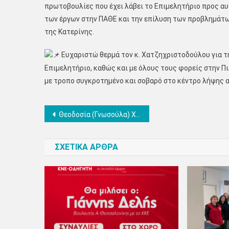
πρωτοβουλίες που έχει λάβει το Επιμελητήριο προς α
των έργων στην ΠΑΘΕ και την επίλυση των προβλημάτων
της Κατερίνης.
Ευχαριστώ θερμά τον κ. Χατζηχριστοδούλου για τη
Επιμελητήριο, καθώς και με όλους τους φορείς στην 
με τροπο συγκροτημένο και σοβαρό στο κέντρο λήψης 
Πλοήγηση
Θεοδοσία (Γνωσούλα) Χαϊλατζίδου: Στις 21 Μαΐου με την ψήφο μας φέρνουμε ξανά τη δικαιοσύνη παντού!
άρθρων
ΣΧΕΤΙΚΑ ΑΡΘΡΑ