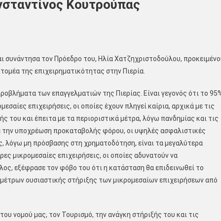
σταντίνος Κουτρούπας
αι συνάντησα τον Πρόεδρο του, Ηλία Χατζηχριστοδούλου, προκειμένο
τομέα της επιχειρηματικότητας στην Πιερία.
προβλήματα των επαγγελματιών της Πιερίας. Είναι γεγονός ότι το 95
ομεσαίες επιχειρήσεις, οι οποίες έχουν πληγεί καίρια, αρχικά με τις
ής του και έπειτα με τα περιοριστικά μέτρα, λόγω πανδημίας και τις
με την υποχρέωση προκαταβολής φόρου, οι υψηλές ασφαλιστικές
ας, λόγω μη πρόσβασης στη χρηματοδότηση, είναι τα μεγαλύτερα
ες μικρομεσαίες επιχειρήσεις, οι οποίες αδυνατούν να
λος, εξέφρασε τον φόβο του ότι η κατάσταση θα επιδεινωθεί το
ς μέτρων ουσιαστικής στήριξης των μικρομεσαίων επιχειρήσεων από
ου νομού μας, τον Τουρισμό, την ανάγκη στήριξής του και τις