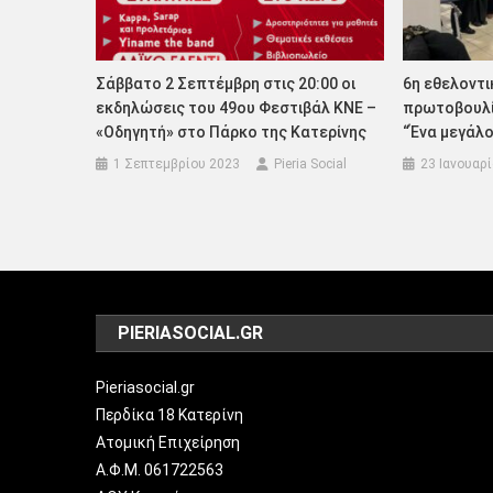
Σάββατο 2 Σεπτέμβρη στις 20:00 οι
6η εθελοντι
εκδηλώσεις του 49ου Φεστιβάλ ΚΝΕ –
πρωτοβουλί
«Οδηγητή» στο Πάρκο της Κατερίνης
“Ένα μεγάλο
1 Σεπτεμβρίου 2023
Pieria Social
23 Ιανουαρ
PIERIASOCIAL.GR
Pieriasocial.gr
Περδίκα 18 Κατερίνη
Ατομική Επιχείρηση
Α.Φ.Μ. 061722563