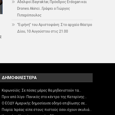
Αδελφοί Bayraktar, Πρόεδρος Erdogan και
Drones Akinci…Γράφει ο Γιώργος
Πιπερόπουλος
“Ειρήνη” του Αριστοφάνη: Στο αρχαίο θέατρο
Δίου, 10 Αυγούστου στις 21.00
ς
ΔΗΜΟΦΙΛΈΣΤΕΡΑ
Κορωνοϊός: Σε πόσες μέρες θα μηδενιστούν τα…
Πριν από λίγο- Πανικός στο κέντρο της Κατερίνης…
Ο ΕΟΔΥ Αμερικής δημοσίευσε οδηγό επιβίωσης σε…
Πιερία: Ιερέας είπε στους πιστούς όσοι έχουν σκυλιά…