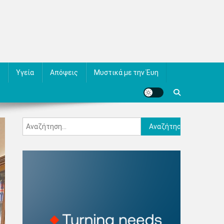
Υγεία
Απόψεις
Μυστικά με την Έυη
Αναζήτηση
για: