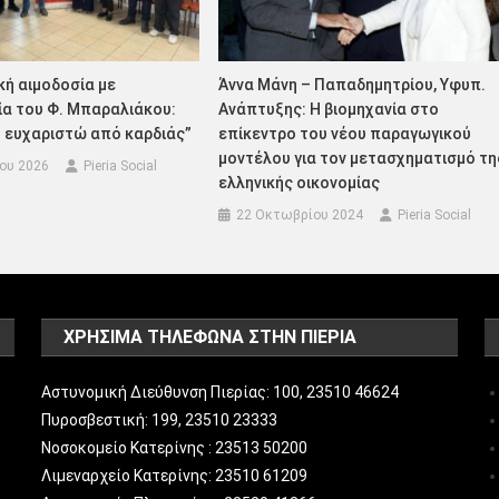
κή αιμοδοσία με
Άννα Μάνη – Παπαδημητρίου, Υφυπ.
α του Φ. Μπαραλιάκου:
Ανάπτυξης: Η βιομηχανία στο
 ευχαριστώ από καρδιάς”
επίκεντρο του νέου παραγωγικού
μοντέλου για τον μετασχηματισμό τη
ίου 2026
Pieria Social
ελληνικής οικονομίας
22 Οκτωβρίου 2024
Pieria Social
ΧΡΗΣΙΜΑ ΤΗΛΕΦΩΝΑ ΣΤΗΝ ΠΙΕΡΙΑ
Αστυνομική Διεύθυνση Πιερίας: 100, 23510 46624
Πυροσβεστική: 199, 23510 23333
Νοσοκομείο Κατερίνης : 23513 50200
Λιμεναρχείο Κατερίνης: 23510 61209