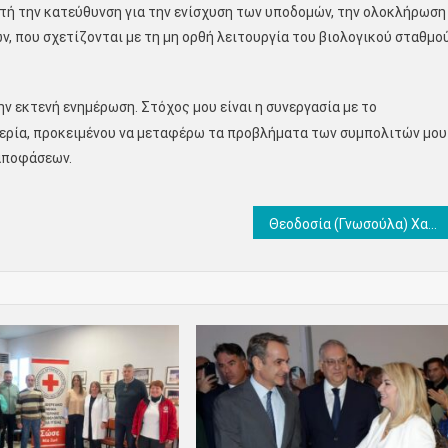
υτή την κατεύθυνση για την ενίσχυση των υποδομών, την ολοκλήρωση
, που σχετίζονται με τη μη ορθή λειτουργία του βιολογικού σταθμο
ν εκτενή ενημέρωση. Στόχος μου είναι η συνεργασία με το
Πιερία, προκειμένου να μεταφέρω τα προβλήματα των συμπολιτών μου
αποφάσεων.
Θεοδοσία (Γνωσούλα) Χαϊλατζίδου: Στις 21 Μαΐου με την ψήφο μας φέρνουμε ξανά τη δικαιοσύνη παντού