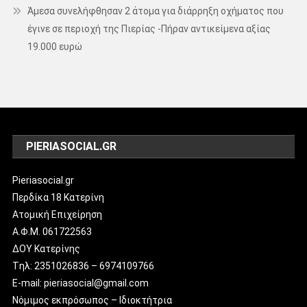
Άμεσα συνελήφθησαν 2 άτομα για διάρρηξη οχήματος που
έγινε σε περιοχή της Πιερίας -Πήραν αντικείμενα αξίας
19.000 ευρώ
PIERIASOCIAL.GR
Pieriasocial.gr
Περδίκα 18 Κατερίνη
Ατομική Επιχείρηση
Α.Φ.Μ. 061722563
ΔΟΥ Κατερίνης
Tηλ: 2351026836 – 6974109766
E-mail: pieriasocial@gmail.com
Νόμιμος εκπρόσωπος – Ιδιοκτήτρια