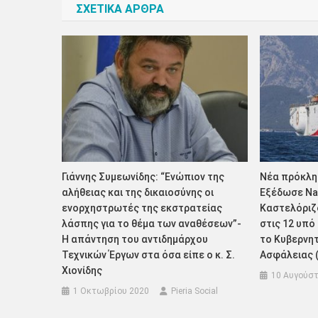
ΣΧΕΤΙΚΑ ΑΡΘΡΑ
Γιάννης Συμεωνίδης: “Ενώπιον της
Νέα πρόκλη
αλήθειας και της δικαιοσύνης οι
Εξέδωσε Nav
ενορχηστρωτές της εκστρατείας
Καστελόριζ
λάσπης για το θέμα των αναθέσεων”-
στις 12 υπό
Η απάντηση του αντιδημάρχου
το Κυβερνητ
Τεχνικών Έργων στα όσα είπε ο κ. Σ.
Ασφάλειας 
Χιονίδης
10 Αυγούστ
1 Οκτωβρίου 2020
Pieria Social