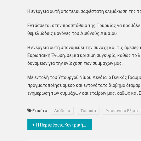
Η ενέργεια αυτή αποτελεί σαφέστατη κλιμάκωση της τ
Εντάσσεται στην προσπάθεια της Τουρκίας να προβάλε
θεμελιώδεις κανόνες του Διεθνούς Δικαίου.
Η ενέργεια αυτή υπονομεύει την συνοχή και τις άμεσε
Ευρωπαϊκή Ένωση, σε μια κρίσιμη συγκυρία, καθώς το
δυνάμεων για την ενίσχυση των συμμάχων μας.
Με εντολή του Υπουργού Νίκου Δένδια, ο Γενικός Γραμ
πραγματοποίησε άμεσο και εντονότατο διάβημα διαμαρτ
ενημέρωση των συμμάχων και εταίρων μας, καθώς και Ε
Ετικέτα:
Διάβημα
Τουρκία
Υπουργείο Εξωτε
Πλοήγηση
Η Περιφέρεια Kεντρικής Μακεδονίας στη διεθνή έκθεση τουρισμού «World Tourism Expo» στην Αττική
άρθρων