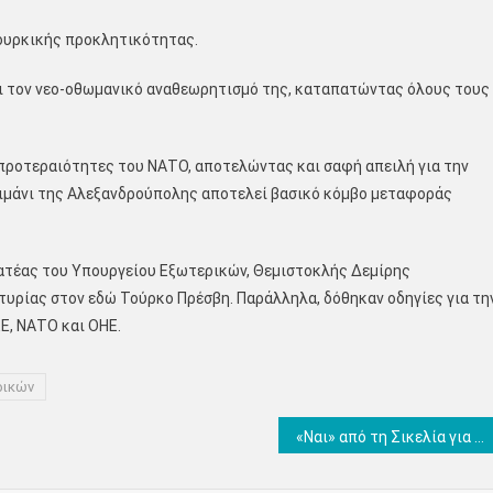
ουρκικής προκλητικότητας.
ι τον νεο-οθωμανικό αναθεωρητισμό της, καταπατώντας όλους τους
ς προτεραιότητες του ΝΑΤΟ, αποτελώντας και σαφή απειλή για την
 λιμάνι της Αλεξανδρούπολης αποτελεί βασικό κόμβο μεταφοράς
ματέας του Υπουργείου Εξωτερικών, Θεμιστοκλής Δεμίρης
υρίας στον εδώ Τούρκο Πρέσβη. Παράλληλα, δόθηκαν οδηγίες για τη
Ε, ΝΑΤΟ και ΟΗΕ.
ρικών
«Ναι» από τη Σικελία για να επιστρέψει για πάντα το «θραύσμα Fagan» στην Αθήνα