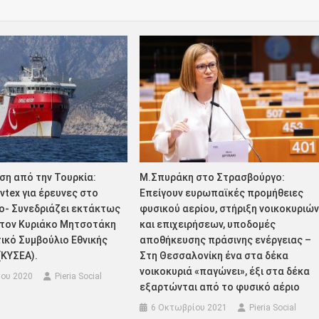
ση από την Τουρκία:
Μ.Σπυράκη στο Στρασβούργο:
tex για έρευνες στο
Επείγουν ευρωπαϊκές προμήθειες
ο- Συνεδριάζει εκτάκτως
φυσικού αερίου, στήριξη νοικοκυριώ
 τον Κυριάκο Μητσοτάκη
και επιχειρήσεων, υποδομές
ικό Συμβούλιο Εθνικής
αποθήκευσης πράσινης ενέργειας –
(ΚΥΣΕΑ).
Στη Θεσσαλονίκη ένα στα δέκα
νοικοκυριά «παγώνει», έξι στα δέκα
ου 2020
Pieria Social
εξαρτώνται από το φυσικό αέριο
6 Οκτωβρίου 2021
Pieria Social