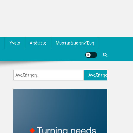
Υγεία
Απόψεις
Μυστικά με την Έυη
Αναζήτηση
για: