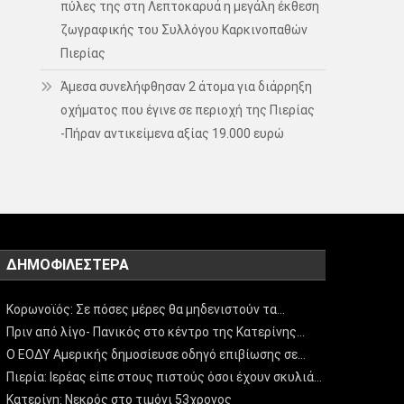
πύλες της στη Λεπτοκαρυά η μεγάλη έκθεση
ζωγραφικής του Συλλόγου Καρκινοπαθών
Πιερίας
Άμεσα συνελήφθησαν 2 άτομα για διάρρηξη
οχήματος που έγινε σε περιοχή της Πιερίας
-Πήραν αντικείμενα αξίας 19.000 ευρώ
ΔΗΜΟΦΙΛΈΣΤΕΡΑ
Κορωνοϊός: Σε πόσες μέρες θα μηδενιστούν τα…
Πριν από λίγο- Πανικός στο κέντρο της Κατερίνης…
Ο ΕΟΔΥ Αμερικής δημοσίευσε οδηγό επιβίωσης σε…
Πιερία: Ιερέας είπε στους πιστούς όσοι έχουν σκυλιά…
Κατερίνη: Νεκρός στο τιμόνι 53χρονος