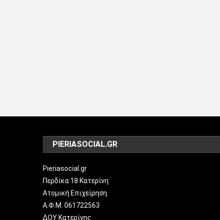
PIERIASOCIAL.GR
Pieriasocial.gr
Περδίκα 18 Κατερίνη
Ατομική Επιχείρηση
Α.Φ.Μ. 061722563
ΔΟΥ Κατερίνης