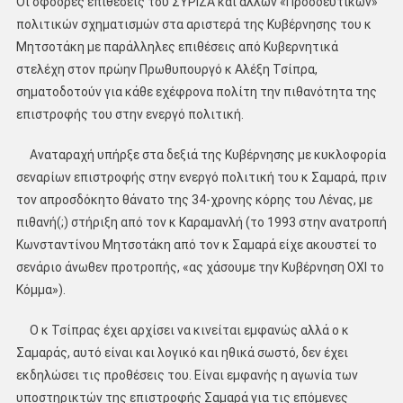
Οι σφοδρές επιθέσεις του ΣΥΡΙΖΑ και άλλων «Προοδευτικών»
πολιτικών σχηματισμών στα αριστερά της Κυβέρνησης του κ
Μητσοτάκη με παράλληλες επιθέσεις από Κυβερνητικά
στελέχη στον πρώην Πρωθυπουργό κ Αλέξη Τσίπρα,
σηματοδοτούν για κάθε εχέφρονα πολίτη την πιθανότητα της
επιστροφής του στην ενεργό πολιτική.
Αναταραχή υπήρξε στα δεξιά της Κυβέρνησης με κυκλοφορία
σεναρίων επιστροφής στην ενεργό πολιτική του κ Σαμαρά, πριν
τον απροσδόκητο θάνατο της 34-χρονης κόρης του Λένας, με
πιθανή(;) στήριξη από τον κ Καραμανλή (το 1993 στην ανατροπή
Κωνσταντίνου Μητσοτάκη από τον κ Σαμαρά είχε ακουστεί το
σενάριο άνωθεν προτροπής, «ας χάσουμε την Κυβέρνηση ΟΧΙ το
Κόμμα»).
Ο κ Τσίπρας έχει αρχίσει να κινείται εμφανώς αλλά ο κ
Σαμαράς, αυτό είναι και λογικό και ηθικά σωστό, δεν έχει
εκδηλώσει τις προθέσεις του. Είναι εμφανής η αγωνία των
υποστηρικτών της επιστροφής Σαμαρά για τις επόμενες