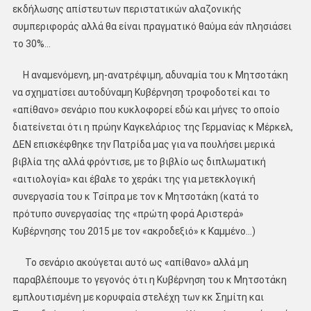
εκδήλωσης απίστευτων περιστατικών αλαζονικής
συμπεριφοράς αλλά θα είναι πραγματικό θαύμα εάν πλησιάσει
το 30%…
Η αναμενόμενη, μη-ανατρέψιμη, αδυναμία του κ Μητσοτάκη
να σχηματίσει αυτοδύναμη Κυβέρνηση τροφοδοτεί και το
«απίθανο» σενάριο που κυκλοφορεί εδώ και μήνες το οποίο
διατείνεται ότι η πρώην Καγκελάριος της Γερμανίας κ Μέρκελ,
ΔΕΝ επισκέφθηκε την Πατρίδα μας για να πουλήσει μερικά
βιβλία της αλλά φρόντισε, με το βιβλίο ως διπλωματική
«αιτιολογία» και έβαλε το χεράκι της για μετεκλογική
συνεργασία του κ Τσίπρα με τον κ Μητσοτάκη (κατά το
πρότυπο συνεργασίας της «πρώτη φορά Αριστερά»
Κυβέρνησης του 2015 με τον «ακροδεξιό» κ Καμμένο…)
Το σενάριο ακούγεται αυτό ως «απίθανο» αλλά μη
παραβλέπουμε το γεγονός ότι η Κυβέρνηση του κ Μητσοτάκη
εμπλουτισμένη με κορυφαία στελέχη των κκ Σημίτη και