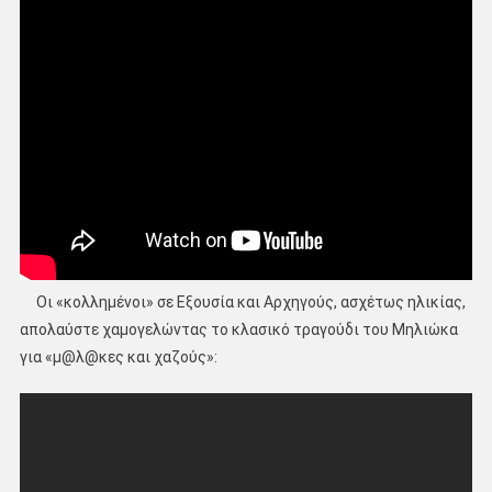
Οι «κολλημένοι» σε Εξουσία και Αρχηγούς, ασχέτως ηλικίας,
απολαύστε χαμογελώντας το κλασικό τραγούδι του Μηλιώκα
για «μ@λ@κες και χαζούς»: