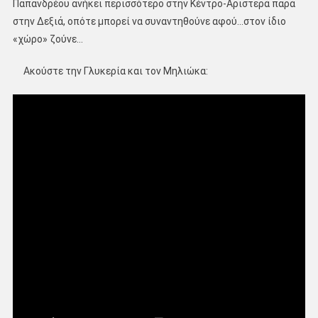
Παπανδρέου ανήκει περισσότερο στην Κέντρο-Αριστερά παρά
στην Δεξιά, οπότε μπορεί να συναντηθούνε αφού…στον ίδιο
«χώρο» ζούνε…
Ακούστε την Γλυκερία και τον Μηλιώκα: