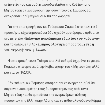
ενέργειές του και μαζί η φρούδα ελπίδα της Κυβέρνησης
Μητσοτάκη ότι με αφορμή την οδύνη του ο κ Σαμαράς θα
ανακρούσει πρύμνη και ΔΕΝ θα προχωρήσει…
Για την επιστροφή των κκ Τσίπρα και Σαμαρά στο πολιτικό
προσκήνιο είχα δημοσιεύσει δύο σχεδόν ομοιόμορφα άρθρα το
ένα με τίτλο
«Εκλογικό παραλήρημα εξαιτίας του καύσωνα»
και το άλλο με τίτλο
«Εμπρός ολοταχώς προς το…χθες ή
‘επιστροφή’ στο…μέλλον»…
Η επιστροφή του κ Τσίπρα απειλεί σοβαρά όχι μόνο τα μικρά
Κόμματα στα αριστερά της Κυβέρνησης του κ Μητσοτάκη αλλά
και για το ΠΑΣΟΚ…
Εάν, τελικά, ο κ Σαμαράς αποφασίσει να ενεργοποιηθεί θα
συγκεντρώσει αμέτρητους δυσαρεστημένους από τον κ
Μητσοτάκη και θα εμποδίσει την αναμενόμενη αύξηση
ποσοστών της Ελληνικής Λύσης και το πιθανολογούμενο Κόμμα