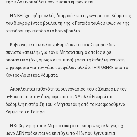
της κ Λατινοπούλου, εάν φυσικά εμφανιστεί.
Η ΝΙΚΗ έχει ήδη πολλές διαρροές και η γέννηση του Κόμματος
του διαγραφέντος βουλευτή της κ Παπαδόπουλου ίσως να της
στερήσει την είσοδο στο Κοινοβούλιο..
Κυβερνητικοί κύκλοι ψιθυρίζουν ότι ο κ Σαμαράς δεν
συνιστά «απειλή» για τον κ Μητσοτάκη, ο οποίος είχε
ουσιαστικά (όχι, όμως και τυπικά) χάσει τη δεδηλωμένη στη
ψηφοφορία για τον γάμο ομοφύλων αλλά ΣΤΗΡΙΧΘΗΚΕ από τα
Κέντρο-Αριστερά Κόμματα…
Αποκλείεται πιθανότητα συνεργασίας του κ Σαμαρά με τον
άνθρωπο που τον διέγραψε από τη ΝΔ αλλά θεωρείται
δεδομένη η στήριξη του κ Μητσοτάκη από το κυοφορούμενο
Κόμμα του κ Τσίπρα…
Η Κυβέρνηση του κ Μητσοτάκη στις επόμενες εκλογές όχι
μόνο ΔΕΝ πρόκειται να επιτύχει το 41% που έγινε αιτία