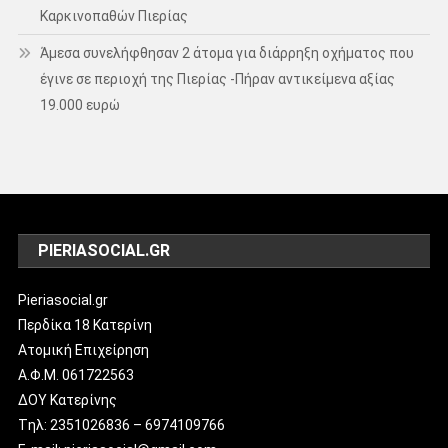
Καρκινοπαθών Πιερίας
Άμεσα συνελήφθησαν 2 άτομα για διάρρηξη οχήματος που
έγινε σε περιοχή της Πιερίας -Πήραν αντικείμενα αξίας
19.000 ευρώ
PIERIASOCIAL.GR
Pieriasocial.gr
Περδίκα 18 Κατερίνη
Ατομική Επιχείρηση
Α.Φ.Μ. 061722563
ΔΟΥ Κατερίνης
Tηλ: 2351026836 – 6974109766