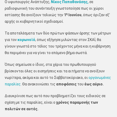
Ο υφυπουργός Ανάπτυξης,
Νίκος Παπαθανάσης,
σε
ραδιοφωνική του συνέντευξη γνωστοποίησε πως οι χώροι
η
εστίασης θα ανοίξουν τελικώς την
1
Ιουνίου
, όπως όριζαν εξ’
αρχής οι κυβερνητικοί σχεδιασμοί.
Τα αποτελέσματα των δύο πρώτων φάσεων άρσης των μέτρων
για τον
κορωνοϊό
, όπως εξήγησε μιλώντας στον ΣΚΑΪ, θα
γίνουν γνωστά στο τέλος του τρέχοντος μήνα και η κυβέρνηση
θα περιμένει για να γίνει το επόμενο βήμα σωστά.
Όπως σημείωσε ο ίδιος, στα χέρια του πρωθυπουργού
βρίσκονται όλες οι εισηγήσεις και τα αιτήματα να ανοίξουν
νωρίτερα, ακόμα και αυτό το Σαββατοκύριακο, οι
οργανωμένες
παραλίες
. Θα ανακοινώσει τις
αποφάσεις
του
έως αύριο.
Διευκρίνισε πως αυτό που προβληματίζει τους ειδικούς σε
σχέση με τις παραλίες, είναι ο
χρόνος παραμονής των
πολιτών σε αυτές.