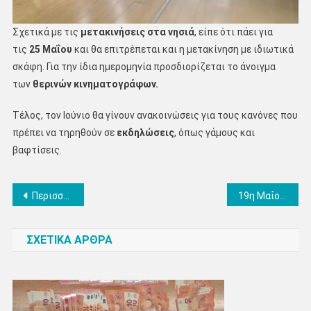
Σχετικά με τις
μετακινήσεις στα νησιά
, είπε ότι πάει για
τις
25 Μαΐου
και θα επιτρέπεται και η μετακίνηση με ιδιωτικά
σκάφη. Για την ίδια ημερομηνία προσδιορίζεται το άνοιγμα
των
θερινών κινηματογράφων.
Τέλος, τον Ιούνιο θα γίνουν ανακοινώσεις για τους κανόνες που
πρέπει να τηρηθούν σε
εκδηλώσεις
, όπως γάμους και
βαφτίσεις.
Πλοήγηση
Περισσότερες Θ. Λειτουργίες σε Ναούς για να μην δημιουργείται συνωστισμός
19η Μαΐου 1919, 101 χρόνια από τη Γενοκτονία Ποντίων: Έναν αιώνα μετά, 353 χιλιάδες ψυχές ζητούν διεθνή δικαίωση – Συγκλονιστικές μαρτυρίες (video)
άρθρων
ΣΧΕΤΙΚΑ ΑΡΘΡΑ