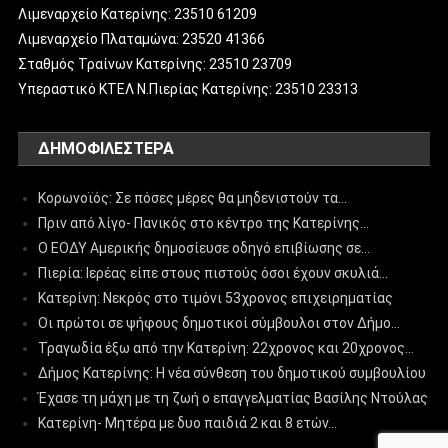
Λιμεναρχείο Κατερίνης: 23510 61209
Λιμεναρχείο Πλαταμώνα: 23520 41366
Σταθμός Τραίνων Κατερίνης: 23510 23709
Υπεραστικό ΚΤΕΛ Ν.Πιερίας Κατερίνης: 23510 23313
ΔΗΜΟΦΙΛΈΣΤΕΡΑ
Κορωνοϊός: Σε πόσες μέρες θα μηδενιστούν τα…
Πριν από λίγο- Πανικός στο κέντρο της Κατερίνης…
Ο ΕΟΔΥ Αμερικής δημοσίευσε οδηγό επιβίωσης σε…
Πιερία: Ιερέας είπε στους πιστούς όσοι έχουν σκυλιά…
Κατερίνη: Νεκρός στο τιμόνι 53χρονος επιχειρηματίας
Οι πρώτοι σε ψήφους δημοτικοί σύμβουλοι στον Δήμο…
Τραγωδία έξω από την Κατερίνη: 22χρονος και 20χρονος…
Δήμος Κατερίνης: Η νέα σύνθεση του δημοτικού συμβουλίου
Έχασε τη μάχη με τη ζωή ο επαγγελματίας Βασίλης Ντούλας
Κατερίνη- Μητέρα με δυο παιδιά 2 και 8 ετών…