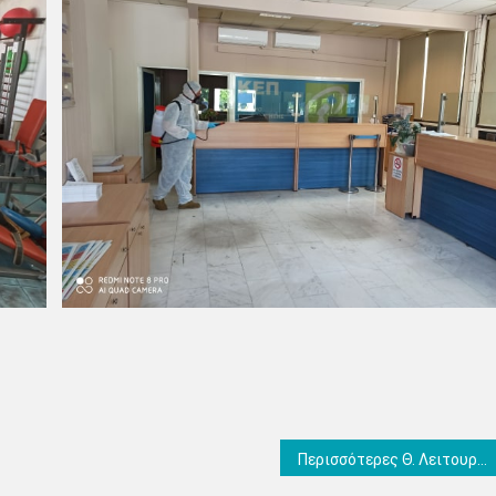
Περισσότερες Θ. Λειτουργίες σε Ναούς για να μην δημιουργείται συνωστισμός