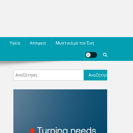
Υγεία
Απόψεις
Μυστικά με την Έυη
Αναζήτηση
για: