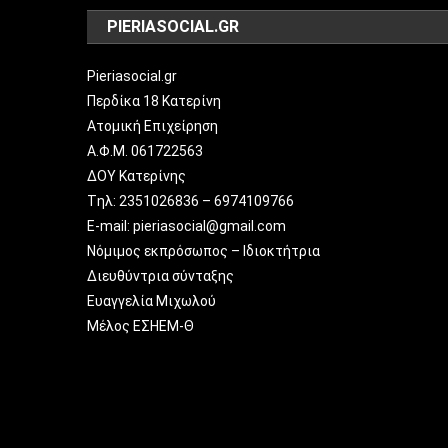
PIERIASOCIAL.GR
Pieriasocial.gr
Περδίκα 18 Κατερίνη
Ατομική Επιχείρηση
Α.Φ.Μ. 061722563
ΔΟΥ Κατερίνης
Tηλ: 2351026836 – 6974109766
E-mail: pieriasocial@gmail.com
Νόμιμος εκπρόσωπος – Ιδιοκτήτρια
Διευθύντρια σύνταξης
Ευαγγελία Μιχωλού
Μέλος ΕΣΗΕΜ-Θ