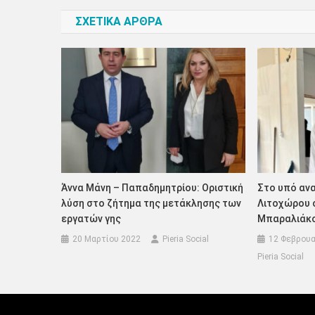
άρθρων
ΣΧΕΤΙΚΑ ΑΡΘΡΑ
Άννα Μάνη – Παπαδημητρίου: Οριστική
Στο υπό ανα
λύση στο ζήτημα της μετάκλησης των
Λιτοχώρου ο
εργατών γης
Μπαραλιάκ
20 Μαρτίου 2022
Pieria Social
12 Φεβρουα
Pieria Social