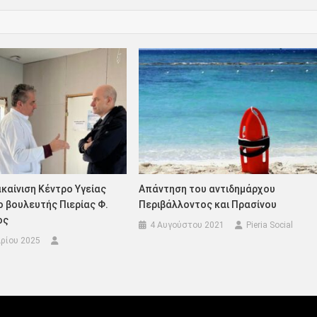
καίνιση Κέντρο Υγείας
Απάντηση του αντιδημάρχου
 βουλευτής Πιερίας Φ.
Περιβάλλοντος και Πρασίνου
ος
4 Αυγούστου 2021
Pieria Social
ρίου 2025