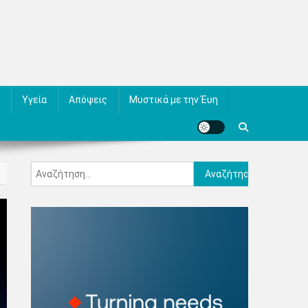
Υγεία
Απόψεις
Μυστικά με την Έυη
Αναζήτηση
για: