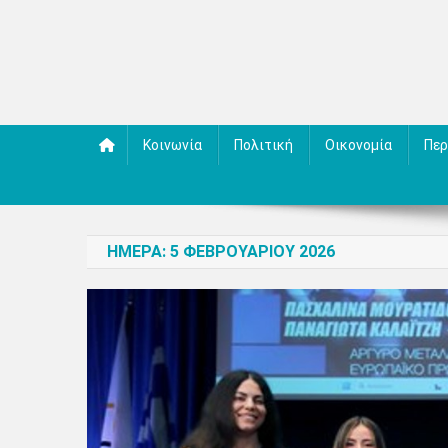
Κοινωνία
Πολιτική
Οικονομία
Περ
ΗΜΈΡΑ:
5 ΦΕΒΡΟΥΑΡΊΟΥ 2026