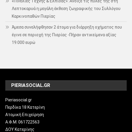
«Πινελιές Τέχνης & Ελπίδας»: Άνοιξε τις πύλες της στη
Λεπτοκαρυά η μεγάλη έκθεση ζωγραφικής του Συλλόγου
Καρκινοπαθών Πιερίας
Άμεσα συνελήφθησαν 2 άτομα για διάρρηξη οχήματος που
έγινε σε περιοχή της Πιερίας -Πήραν αντικείμενα αξίας
19.000 ευρώ
PIERIASOCIAL.GR
Pieriasocial.gr
Περδίκα 18 Κατερίνη
Ατομική Επιχείρηση
Α.Φ.Μ. 061722563
ΔΟΥ Κατερίνης