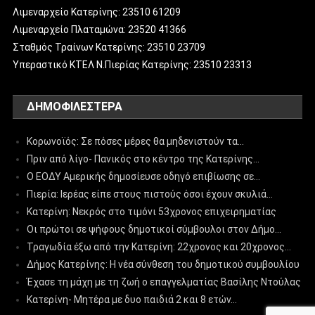
Λιμεναρχείο Κατερίνης: 23510 61209
Λιμεναρχείο Πλαταμώνα: 23520 41366
Σταθμός Τραίνων Κατερίνης: 23510 23709
Υπεραστικό ΚΤΕΛ Ν.Πιερίας Κατερίνης: 23510 23313
ΔΗΜΟΦΙΛΈΣΤΕΡΑ
Κορωνοϊός: Σε πόσες μέρες θα μηδενιστούν τα…
Πριν από λίγο- Πανικός στο κέντρο της Κατερίνης…
Ο ΕΟΔΥ Αμερικής δημοσίευσε οδηγό επιβίωσης σε…
Πιερία: Ιερέας είπε στους πιστούς όσοι έχουν σκυλιά…
Κατερίνη: Νεκρός στο τιμόνι 53χρονος επιχειρηματίας
Οι πρώτοι σε ψήφους δημοτικοί σύμβουλοι στον Δήμο…
Τραγωδία έξω από την Κατερίνη: 22χρονος και 20χρονος…
Δήμος Κατερίνης: Η νέα σύνθεση του δημοτικού συμβουλίου
Έχασε τη μάχη με τη ζωή ο επαγγελματίας Βασίλης Ντούλας
Κατερίνη- Μητέρα με δυο παιδιά 2 και 8 ετών…