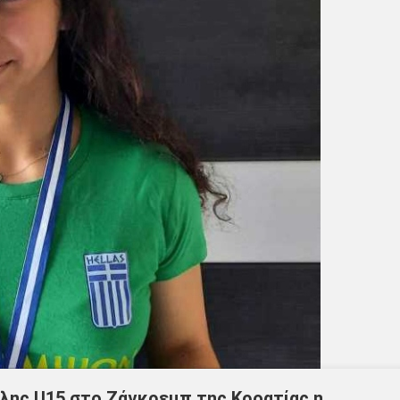
ης U15 στο Ζάγκρεμπ της Κροατίας η