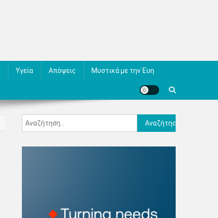
Υγεία
Απόψεις
Μυστικά με την Έυη
Αναζήτηση
για: